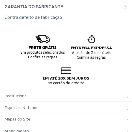
GARANTIA DO FABRICANTE
Contra defeito de fabricação
FRETE GRÁTIS
ENTREGA EXPRESSA
Em produtos selecionados
A partir de 2 dias úteis
Confira as regras
Confira as regras
EM ATÉ 10X SEM JUROS
no cartão de crédito
Institucional
Sobre a Netshoes
Especiais Netshoes
Política de Privacidade
Suplementos
Mapas do Site
Programa de Afiliados
Corrida
Marcas
Atendimento