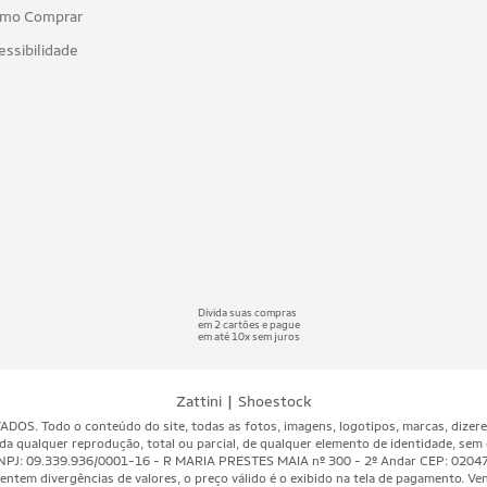
mo Comprar
essibilidade
Divida suas compras
em 2 cartões e pague
em até 10x sem juros
|
Zattini
Shoestock
 Todo o conteúdo do site, todas as fotos, imagens, logotipos, marcas, dizeres, 
da qualquer reprodução, total ou parcial, de qualquer elemento de identidade, sem 
A - CNPJ: 09.339.936/0001-16 - R MARIA PRESTES MAIA nº 300 - 2º Andar CEP: 020
ntem divergências de valores, o preço válido é o exibido na tela de pagamento. Vend