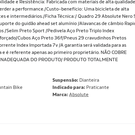
ilidade e Resistência: Fabricada com materiais de alta qualidad
erder a performance./Custo-benefício: Uma bicicleta de alta
antes e intermediários./Ficha Técnica:/ Quadro 29 Absolute Nero 
porte do guidão ahead set alumínio /Alavancas de câmbio Rapi
s /Selim Preto Sport /Pedivela Aço Preto Triplo Index
eforçado/Cubos Aço Preto 36f/Pneus 29 cravudinhos Pretos
ente Index Importada 7v /A garantia será validada para as
da e é referente apenas ao primeiro proprietário. NÃO COBRE
O INADEQUADA DO PRODUTO/ PRODUTO TOTALMENTE
Suspensão:
Dianteira
ntain Bike
Indicado para:
Praticante
Marca:
Absolute