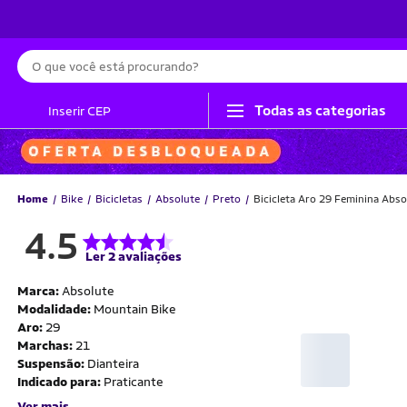
Busca
Todas as categorias
Inserir CEP
Home
Bike
Bicicletas
Absolute
Preto
Bicicleta Aro 29 Feminina Abs
4.5
Ler 2 avaliações
Marca:
Absolute
Modalidade:
Mountain Bike
Aro:
29
Marchas:
21
Suspensão:
Dianteira
Indicado para:
Praticante
Ver mais