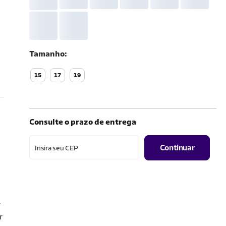
Tamanho
15
17
19
Consulte o prazo de entrega
Continuar
Insira seu CEP
r
r