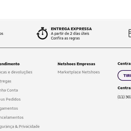
ENTREGA EXPRESSA
os
A partir de 2 dias úteis
Confira as regras
Centra
endimento
Netshoes Empresas
ocas e devoluções
Marketplace Netshoes
TIR
tregas
Centra
nha Conta
(11) 3
us Pedidos
gamentos
ncelamentos
gurança & Privacidade