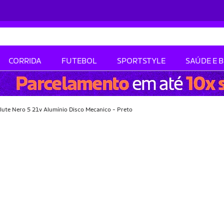
CORRIDA
FUTEBOL
SPORTSTYLE
SAÚDE E 
olute Nero 5 21v Alumínio Disco Mecanico - Preto
-16% OFF