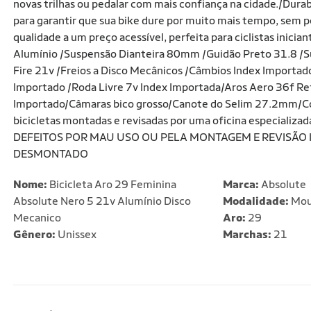
novas trilhas ou pedalar com mais confiança na cidade./Durab
para garantir que sua bike dure por muito mais tempo, sem p
qualidade a um preço acessível, perfeita para ciclistas inici
Alumínio /Suspensão Dianteira 80mm /Guidão Preto 31.8 /Su
Fire 21v /Freios a Disco Mecânicos /Câmbios Index Importado
Importado /Roda Livre 7v Index Importada/Aros Aero 36f R
Importado/Câmaras bico grosso/Canote do Selim 27.2mm/Corr
bicicletas montadas e revisadas por uma oficina especializa
DEFEITOS POR MAU USO OU PELA MONTAGEM E REVISÃ
DESMONTADO
Nome:
Bicicleta Aro 29 Feminina
Marca:
Absolute
Absolute Nero 5 21v Alumínio Disco
Modalidade:
Mou
Mecanico
Aro:
29
Gênero:
Unissex
Marchas:
21