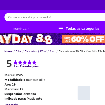
Busca
Todas as categorias
Inserir CEP
Home
Bike
Bicicletas
KSW
Azul
Bicicleta Aro 29 Bike Ksw Mtb 12v 
5
Ler 2 avaliações
Marca:
KSW
Modalidade:
Mountain Bike
Aro:
29
Marchas:
12
Suspensão:
Dianteira
Indicado para:
Praticante
Ver mais