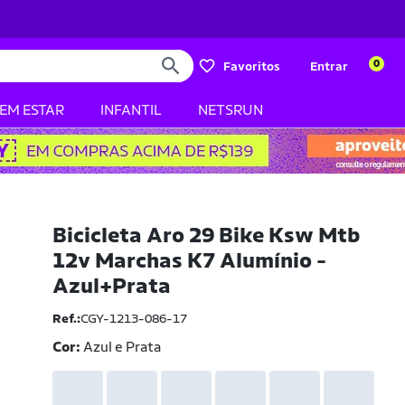
0
Favoritos
Entrar
BEM ESTAR
INFANTIL
NETSRUN
Bicicleta Aro 29 Bike Ksw Mtb
12v Marchas K7 Alumínio -
Azul+Prata
Ref.:
CGY-1213-086-17
Cor:
Azul e Prata