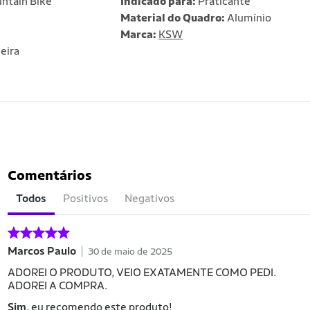
ntain Bike
Indicado para:
Praticante
Material do Quadro:
Alumínio
Marca:
KSW
eira
Comentários
Todos
Positivos
Negativos
Marcos Paulo
30 de maio de 2025
ADOREI O PRODUTO, VEIO EXATAMENTE COMO PEDI.
ADOREI A COMPRA.
Sim
, eu recomendo este produto!