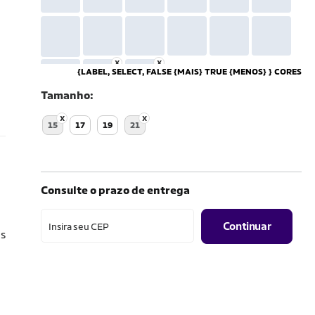
{LABEL, SELECT, FALSE {MAIS} TRUE {MENOS} } CORES
Tamanho
15
17
19
21
Consulte o prazo de entrega
Continuar
Insira seu CEP
is