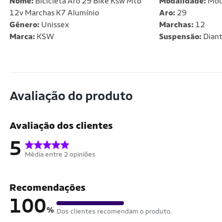
Nome:
Bicicleta Aro 29 Bike Ksw Mtb
Modalidade:
Mou
12v Marchas K7 Alumínio
Aro:
29
Gênero:
Unissex
Marchas:
12
Marca:
KSW
Suspensão:
Diant
Avaliação do produto
Avaliação dos clientes
5
Média entre 2 opiniões
Recomendações
100
%
Dos clientes recomendam o produto.