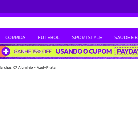
CORRIDA
FUTEBOL
SPORTSTYLE
SAÚDE E 
Marchas K7 Alumínio - Azul+Prata
-26% OFF