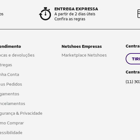
ENTREGA EXPRESSA
os
A partir de 2 dias úteis
Confira as regras
Centra
endimento
Netshoes Empresas
ocas e devoluções
Marketplace Netshoes
TIR
tregas
Centra
nha Conta
(11) 3
us Pedidos
gamentos
ncelamentos
gurança & Privacidade
mo Comprar
essibilidade