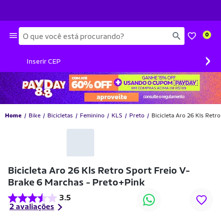
Busca
0
›
Inserir CEP
Home
Bike
Bicicletas
Feminino
KLS
Preto
Bicicleta Aro 26 Kls Retr
-11% OFF
Bicicleta Aro 26 Kls Retro Sport Freio V-
Brake 6 Marchas - Preto+Pink
3.5
2 avaliações