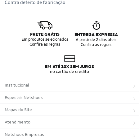
Contra defeito de fabricação
FRETE GRÁTIS
ENTREGA EXPRESSA
Em produtos selecionados
A partir de 2 dias úteis
Confira as regras
Confira as regras
EM ATÉ 10X SEM JUROS
no cartão de crédito
Institucional
Sobre a Netshoes
Especiais Netshoes
Política de Privacidade
Suplementos
Mapas do Site
Programa de Afiliados
Corrida
Marcas
Atendimento
Regulamentos
Bicicletas
Tipos de Produtos
Trocas e devoluções
Netshoes Empresas