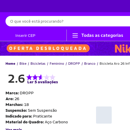
Busca
Todas as categorias
Inserir CEP
Home
Bike
Bicicletas
Feminino
DROPP
Branco
Bicicleta Aro 26 I
2.6
Ler 5 avaliações
Marca:
DROPP
Aro:
26
Marchas:
18
Suspensão:
Sem Suspensão
Indicado para:
Praticante
Material do Quadro:
Aço Carbono
Ver mais