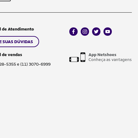
l de Atendimento
facebook
instagram
twitter
youtube
E SUAS DÚVIDAS
l de vendas
App Netshoes
Conheça as vantagens
028-5355 e (11) 3070-6999