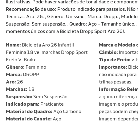
ilustrativas. Pode haver variações de tonalidade e componen
Recomendação de uso: Produto indicado para passeios. Não re
Técnica:. Aro: 26. , Gênero: Unissex. , Marca: Dropp. , Modelo
Suspensão: Sem suspensão. , Quadro: Aço – Tamanho único. , 
momentos únicos com a Bicicleta Dropp Sport Aro 26!.
Nome:
Bicicleta Aro 26 Infantil
Marca e Modelo 
Feminina 18 vel marchas Dropp Sport
Câmbio:
Importa
Freio V-Brake
Tipo de Freio:
v-
Gênero:
Feminino
Importante:
Bicic
Marca:
DROPP
não indicada para
Aro:
26
trilhas pesadas.
Marchas:
18
Informação Rele
Suspensão:
Sem Suspensão
alguma diferença 
Indicado para:
Praticante
imagem e o produ
Material do Quadro:
Aço Carbono
peças podem cheg
Material do Canote:
Aço
imagem dependen