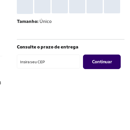
Tamanho
Único
Consulte o prazo de entrega
Continuar
Insira seu CEP
8