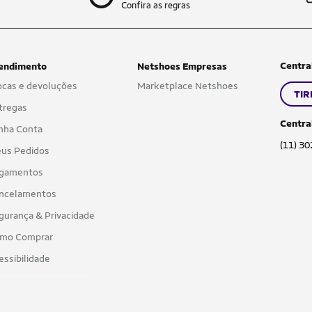
Confira as regras
Centra
endimento
Netshoes Empresas
ocas e devoluções
Marketplace Netshoes
TIR
tregas
Centra
nha Conta
(11) 3
us Pedidos
gamentos
ncelamentos
gurança & Privacidade
mo Comprar
essibilidade