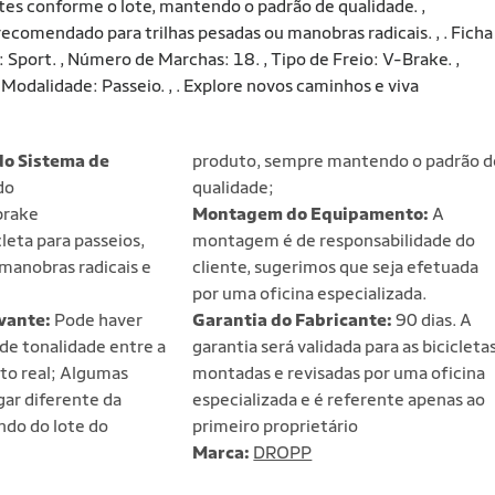
tes conforme o lote, mantendo o padrão de qualidade. ,
comendado para trilhas pesadas ou manobras radicais. , . Ficha
: Sport. , Número de Marchas: 18. , Tipo de Freio: V-Brake. ,
Modalidade: Passeio. , . Explore novos caminhos e viva
do Sistema de
produto, sempre mantendo o padrão d
do
qualidade;
brake
Montagem do Equipamento:
A
leta para passeios,
montagem é de responsabilidade do
 manobras radicais e
cliente, sugerimos que seja efetuada
por uma oficina especializada.
vante:
Pode haver
Garantia do Fabricante:
90 dias. A
de tonalidade entre a
garantia será validada para as bicicleta
to real; Algumas
montadas e revisadas por uma oficina
ar diferente da
especializada e é referente apenas ao
do do lote do
primeiro proprietário
Marca:
DROPP