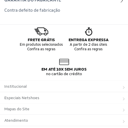
GARANTIA DO FABRICANTE
Contra defeito de fabricação
FRETE GRÁTIS
ENTREGA EXPRESSA
Em produtos selecionados
A partir de 2 dias úteis
Confira as regras
Confira as regras
EM ATÉ 10X SEM JUROS
no cartão de crédito
Institucional
Sobre a Netshoes
Especiais Netshoes
Política de Privacidade
Suplementos
Mapas do Site
Programa de Afiliados
Corrida
Marcas
Atendimento