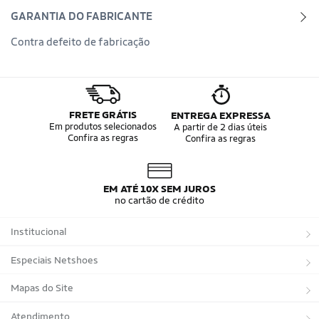
GARANTIA DO FABRICANTE
Contra defeito de fabricação
FRETE GRÁTIS
ENTREGA EXPRESSA
Em produtos selecionados
A partir de 2 dias úteis
Confira as regras
Confira as regras
EM ATÉ 10X SEM JUROS
no cartão de crédito
Institucional
Sobre a Netshoes
Especiais Netshoes
Política de Privacidade
Suplementos
Mapas do Site
Programa de Afiliados
Corrida
Marcas
Atendimento