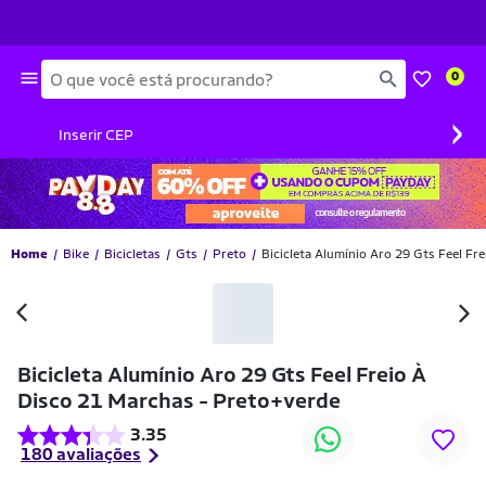
Busca
0
›
Inserir CEP
Home
Bike
Bicicletas
Gts
Preto
Bicicleta Alumínio Aro 29 Gts Feel Fr
-46% OFF
Bicicleta Alumínio Aro 29 Gts Feel Freio À
Disco 21 Marchas - Preto+verde
3.35
180 avaliações