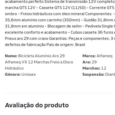
acabamento perfeito Sistema de transmissão 12V completo 
marcha GTS 12V - Cassete GTS 12V (11/50) - Corrente GTS
ombro - Freios hidráulicos com óleo mineral Componentes: -
35,6mm alumínio com carrinho (350mm) - Guidão 31,8mm 
31,8mm em alumínio - Blocagem de selim - Pedivela Single
excelente conforto e acabamento - Cubos cassete 36 furos 
Pneus aro 29 com cravo Garantias: Peças e componentes: 3 
defeitos de fabricação País de origem: Brasil
Nome:
Bicicleta Alumínio Aro 29
Marca:
Alfameq
Alfameq VX 12 Marchas Freio a Disco
Aro:
29
Hidráulico
Marchas:
12
Gênero:
Unissex
Suspensão:
Diant
Avaliação do produto