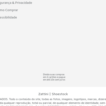
gurança & Privacidade
mo Comprar
essibilidade
Divida suas compras
em 2 cartões e pague
em até 10x sem juros
|
Zattini
Shoestock
 Todo o conteúdo do site, todas as fotos, imagens, logotipos, marcas, dizeres, 
da qualquer reprodução, total ou parcial, de qualquer elemento de identidade, sem 