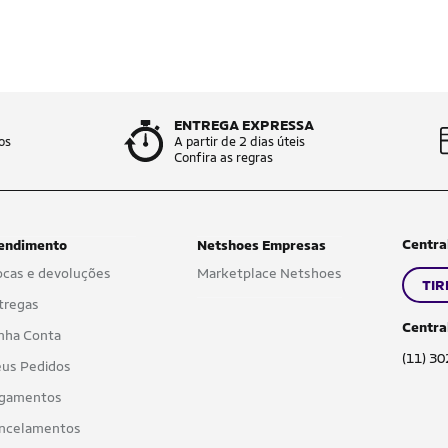
ENTREGA EXPRESSA
os
A partir de 2 dias úteis
Confira as regras
Centra
endimento
Netshoes Empresas
ocas e devoluções
Marketplace Netshoes
TIR
tregas
Centra
nha Conta
(11) 3
us Pedidos
gamentos
ncelamentos