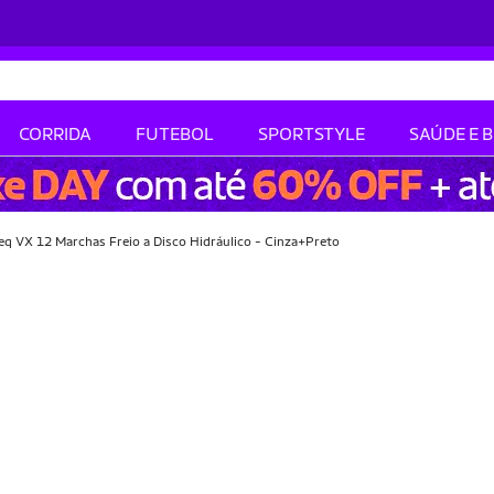
CORRIDA
FUTEBOL
SPORTSTYLE
SAÚDE E 
eq VX 12 Marchas Freio a Disco Hidráulico - Cinza+Preto
-54% OFF