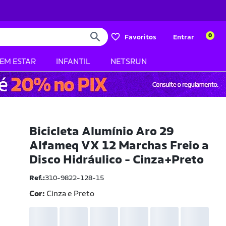
0
Favoritos
Entrar
BEM ESTAR
INFANTIL
NETSRUN
Bicicleta Alumínio Aro 29
Alfameq VX 12 Marchas Freio a
Disco Hidráulico - Cinza+Preto
Ref.:
310-9822-128-15
Cor:
Cinza e Preto