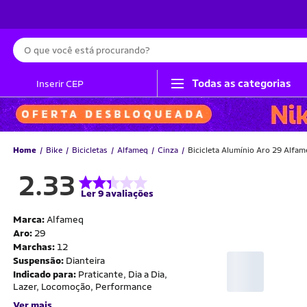
Busca
Todas as categorias
Inserir CEP
Home
Bike
Bicicletas
Alfameq
Cinza
Bicicleta Alumínio Aro 29 Alfam
2.33
Ler 9 avaliações
Marca:
Alfameq
Aro:
29
Marchas:
12
Suspensão:
Dianteira
Indicado para:
Praticante, Dia a Dia,
Lazer, Locomoção, Performance
Ver mais