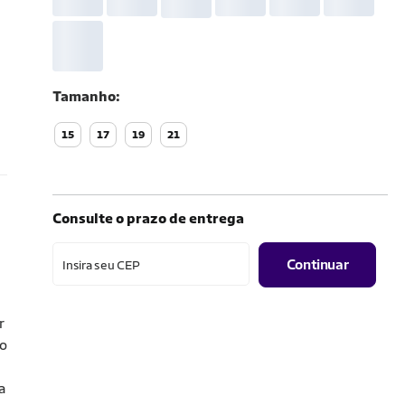
Tamanho
15
17
19
21
Consulte o prazo de entrega
Continuar
Insira seu CEP
r
xo
a