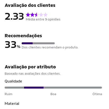
Avaliação dos clientes
2.33
Média entre 9 opiniões
Recomendações
33
%
Dos clientes recomendam o produto.
Avaliação por atributo
Baseado nas avaliações dos clientes.
Qualidade
Ruim
Boa
Ótima
Material