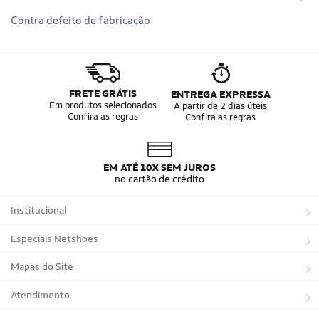
Contra defeito de fabricação
FRETE GRÁTIS
ENTREGA EXPRESSA
Em produtos selecionados
A partir de 2 dias úteis
Confira as regras
Confira as regras
EM ATÉ 10X SEM JUROS
no cartão de crédito
Institucional
Sobre a Netshoes
Especiais Netshoes
Política de Privacidade
Suplementos
Mapas do Site
Programa de Afiliados
Corrida
Marcas
Atendimento
Regulamentos