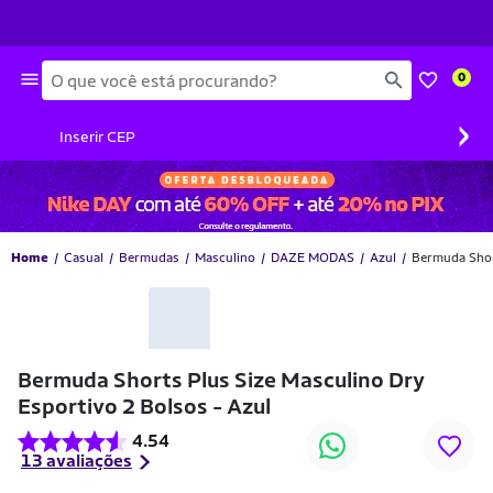
Busca
0
›
Inserir CEP
Home
Casual
Bermudas
Masculino
DAZE MODAS
Azul
Bermuda Short
-34% OFF
Bermuda Shorts Plus Size Masculino Dry
Esportivo 2 Bolsos - Azul
4.54
13 avaliações