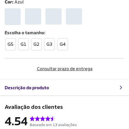
Cor:
Azul
Escolha o
tamanho
G5
G1
G2
G3
G4
Consultar prazo de entrega
Descrição do produto
Avaliação dos clientes
4.54
Baseado em 13 avaliações