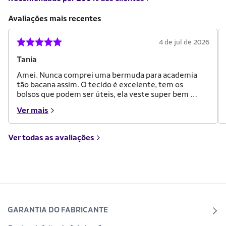
Avaliações mais recentes
4 de jul de 2026
Tania
Amei. Nunca comprei uma bermuda para academia
tão bacana assim. O tecido é excelente, tem os
bolsos que podem ser úteis, ela veste super bem e
tem um cós na cintura que ajuda a modelar a
Ver mais
barriga. É incrível, se tivesse outra cor eu compraria
também.
Ver todas as avaliações
GARANTIA DO FABRICANTE