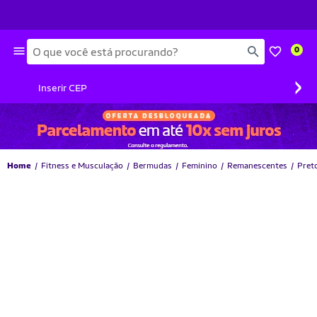
Busca
0
›
Inserir CEP
Home
Fitness e Musculação
Bermudas
Feminino
Remanescentes
Pret