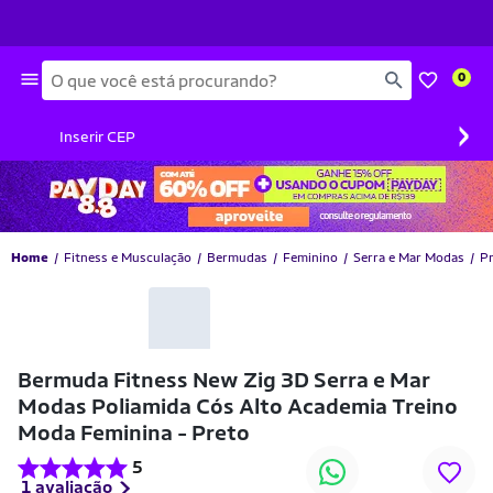
Busca
0
›
Inserir CEP
Home
Fitness e Musculação
Bermudas
Feminino
Serra e Mar Modas
P
-80% OFF
Bermuda Fitness New Zig 3D Serra e Mar
Modas Poliamida Cós Alto Academia Treino
Moda Feminina - Preto
5
1 avaliação