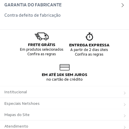
GARANTIA DO FABRICANTE
Contra defeito de fabricação
FRETE GRÁTIS
ENTREGA EXPRESSA
Em produtos selecionados
A partir de 2 dias úteis
Confira as regras
Confira as regras
EM ATÉ 10X SEM JUROS
no cartão de crédito
Institucional
Sobre a Netshoes
Especiais Netshoes
Política de Privacidade
Suplementos
Mapas do Site
Programa de Afiliados
Corrida
Marcas
Atendimento