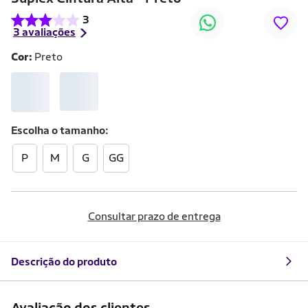
3
3 avaliações
Cor:
Preto
Escolha o
tamanho
P
M
G
GG
Consultar prazo de entrega
Descrição do produto
Avaliação dos clientes