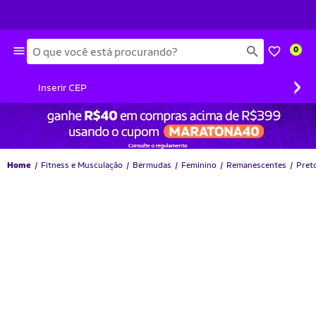
Busca
0
›
Inserir CEP
Home
Fitness e Musculação
Bermudas
Feminino
Remanescentes
Pret