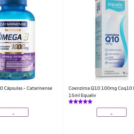
 Cápsulas - Catarinense
Coenzima Q10 100mg Coq10 L
15ml Equaliv
_
_