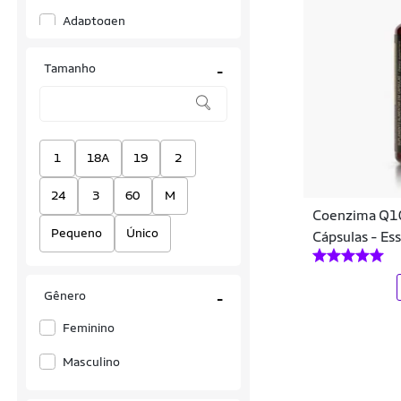
Adaptogen
Adaptogen Science
Tamanho
-
ALICAMP
Alpex Sports Nutrition
AMA
1
18A
19
2
Anasol
24
3
60
M
Coenzima Q10
Ancestral Supplements
Pequeno
Único
Cápsulas - Ess
Apisnutri
Arium Suplementos
Gênero
-
Atlhetica Nutrition
Feminino
Barlean's
Masculino
Better