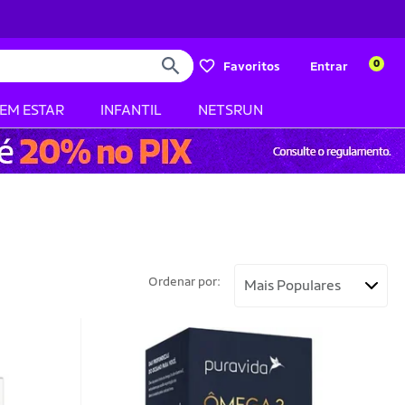
0
Favoritos
Entrar
BEM ESTAR
INFANTIL
NETSRUN
Ordenar por: