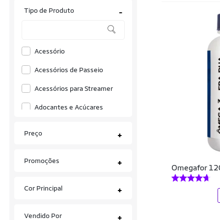
Tipo de Produto
-
BetterLifeBr
BIGENS
Acessório
Bio Bran
Acessórios de Passeio
BIOBALANCE
Acessórios para Streamer
Bioklein
Adoçantes e Açúcares
Bionutricional
Agasalhos
Biotech
Preço
+
Albuminas
Bodyactive
Promoções
+
Alimentação e Acessórios
Bronson
Omegafor 120
Almofadas e Acessórios
BulkSupplements
Cor Principal
+
Aminoácidos
Caffeine Army
Vendido Por
+
Anilhas