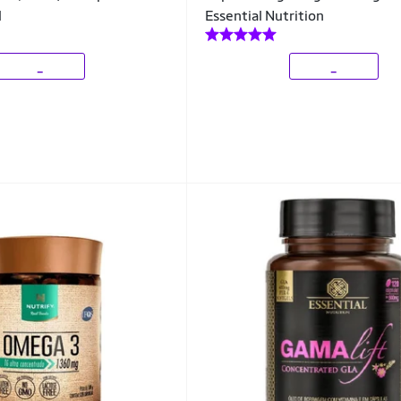
l
Essential Nutrition
_
_