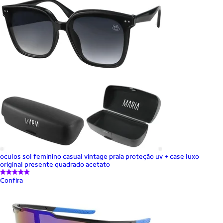
oculos sol feminino casual vintage praia proteção uv + case luxo
original presente quadrado acetato
Confira