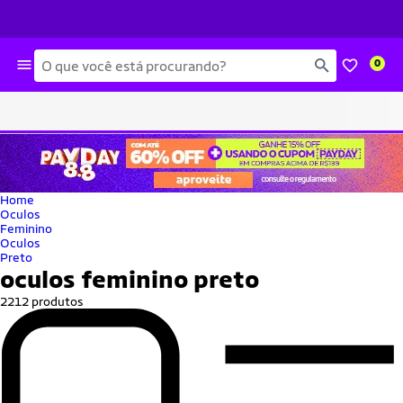
Busca
0
Home
Oculos
Feminino
Oculos
Preto
oculos feminino preto
2212 produtos