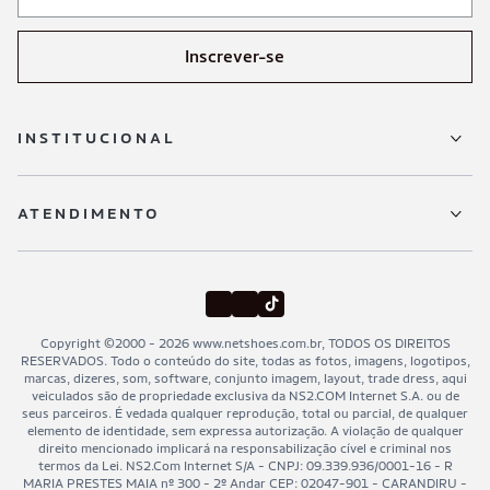
Inscrever-se
INSTITUCIONAL
Sobre a Netshoes
ATENDIMENTO
Política de Privacidade
Regulamentos
Trocas e devoluções
Programa de Integridade
Entregas
Black Friday Netshoes
Minha Conta
Copyright ©2000 - 2026 www.netshoes.com.br, TODOS OS DIREITOS
Lojas Físicas
RESERVADOS. Todo o conteúdo do site, todas as fotos, imagens, logotipos,
Meus Pedidos
marcas, dizeres, som, software, conjunto imagem, layout, trade dress, aqui
veiculados são de propriedade exclusiva da NS2.COM Internet S.A. ou de
Pagamentos
seus parceiros. É vedada qualquer reprodução, total ou parcial, de qualquer
elemento de identidade, sem expressa autorização. A violação de qualquer
Cancelamentos
direito mencionado implicará na responsabilização cível e criminal nos
termos da Lei. NS2.Com Internet S/A - CNPJ: 09.339.936/0001-16 - R
Segurança & Privacidade
MARIA PRESTES MAIA nº 300 - 2º Andar CEP: 02047-901 - CARANDIRU -