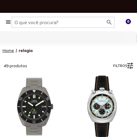
Busca
0
Home
relogio
49 produtos
FILTROS