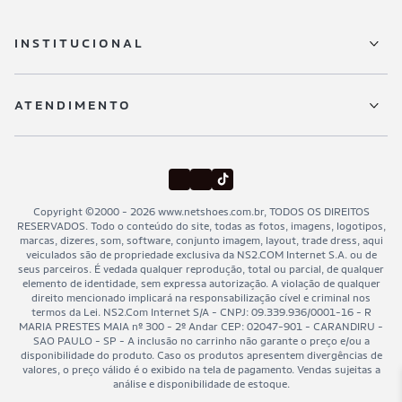
INSTITUCIONAL
Sobre a Netshoes
ATENDIMENTO
Política de Privacidade
Regulamentos
Trocas e devoluções
Programa de Integridade
Entregas
Black Friday Netshoes
Minha Conta
Copyright ©2000 - 2026 www.netshoes.com.br, TODOS OS DIREITOS
Lojas Físicas
RESERVADOS. Todo o conteúdo do site, todas as fotos, imagens, logotipos,
Meus Pedidos
marcas, dizeres, som, software, conjunto imagem, layout, trade dress, aqui
veiculados são de propriedade exclusiva da NS2.COM Internet S.A. ou de
Pagamentos
seus parceiros. É vedada qualquer reprodução, total ou parcial, de qualquer
elemento de identidade, sem expressa autorização. A violação de qualquer
Cancelamentos
direito mencionado implicará na responsabilização cível e criminal nos
termos da Lei. NS2.Com Internet S/A - CNPJ: 09.339.936/0001-16 - R
Segurança & Privacidade
MARIA PRESTES MAIA nº 300 - 2º Andar CEP: 02047-901 - CARANDIRU -
SAO PAULO - SP - A inclusão no carrinho não garante o preço e/ou a
Como Comprar
disponibilidade do produto. Caso os produtos apresentem divergências de
valores, o preço válido é o exibido na tela de pagamento. Vendas sujeitas a
Acessibilidade
análise e disponibilidade de estoque.