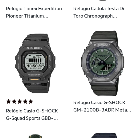
Relógio Timex Expedition
Relógio Cadola Testa Di
Pioneer Titanium
Toro Chronograph
Automatic TW2Y63800
Horizonte Turbo CD-
Masculino 41mm
1058-08
Relógio Casio G-SHOCK
GM-2100B-3ADR Metal
Relógio Casio G-SHOCK
Covered
G-Squad Sports GBD-
200-1A1DR