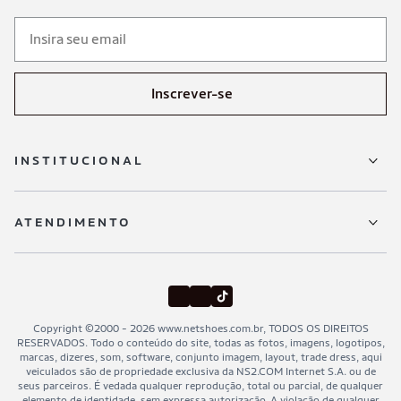
Inscrever-se
INSTITUCIONAL
Sobre a Netshoes
ATENDIMENTO
Política de Privacidade
Regulamentos
Trocas e devoluções
Programa de Integridade
Entregas
Black Friday Netshoes
Minha Conta
Copyright ©2000 - 2026 www.netshoes.com.br, TODOS OS DIREITOS
Lojas Físicas
RESERVADOS. Todo o conteúdo do site, todas as fotos, imagens, logotipos,
Meus Pedidos
marcas, dizeres, som, software, conjunto imagem, layout, trade dress, aqui
veiculados são de propriedade exclusiva da NS2.COM Internet S.A. ou de
Pagamentos
seus parceiros. É vedada qualquer reprodução, total ou parcial, de qualquer
elemento de identidade, sem expressa autorização. A violação de qualquer