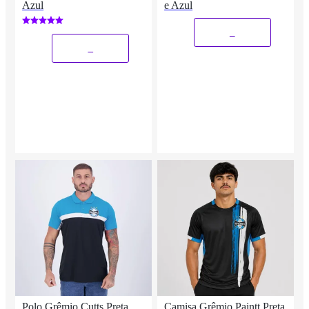
Azul
e Azul
_
_
Polo Grêmio Cutts Preta
Camisa Grêmio Paintt Preta