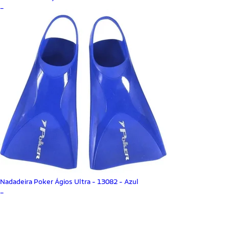
_
Nadadeira Poker Ágios Ultra - 13082 - Azul
_