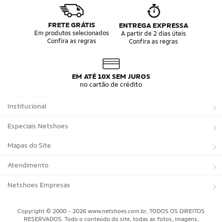
Tênis de Corrida Masculino
Camisa Seleção Brasileira
Camisa do Brasil
Bola da Copa
Mini Bola da Copa
Copa 2026
FRETE GRÁTIS
ENTREGA EXPRESSA
Álbum da Copa
Boné do Brasil
Em produtos selecionados
A partir de 2 dias úteis
Confira as regras
Confira as regras
Bandeira do Brasil
Moletom Seleção Brasileira
Conjunto do Brasil
Camisa do Brasil Amarela
Camisa do Brasil Azul
Camisa do Brasil Feminina
Camisa do Brasil Infantil
Camisas Adidas Seleções Home
EM ATÉ 10X SEM JUROS
Camisas Adidas Seleções Away
Bola Trionda Campo
no cartão de crédito
Bola Trionda Futsal
Bola Trionda Society
Bola Trionda Competition
Bola Trionda League
Institucional
Bola Trionda Training
Bola Trionda Club
Bola Trionda Beach Soccer
Sobre a Netshoes
Especiais Netshoes
Política de Privacidade
Suplementos
Mapas do Site
Programa de Afiliados
Corrida
Marcas
Atendimento
Regulamentos
Bicicletas
Tipos de Produtos
Trocas e devoluções
Netshoes Empresas
Relatórios
Futebol
Departamentos
Entregas
Marketplace Netshoes
Copyright © 2000 - 2026 www.netshoes.com.br, TODOS OS DIREITOS
Programa de Integridade
RESERVADOS. Todo o conteúdo do site, todas as fotos, imagens,
Vôlei
Minha Conta