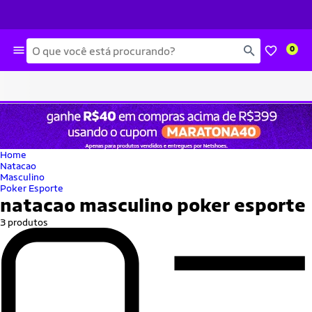
Busca
0
Home
Natacao
Masculino
Poker Esporte
natacao masculino poker esporte
3 produtos