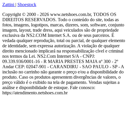
Zattini
|
Shoestock
Copyright © 2000 - 2026 www.netshoes.com.br, TODOS OS
DIREITOS RESERVADOS. Todo o conteúdo do site, todas as
fotos, imagens, logotipos, marcas, dizeres, som, software, conjunto
imagem, layout, trade dress, aqui veiculados são de propriedade
exclusiva da NS2.COM Internet S.A. ou de seus parceiros. É
vedada qualquer reprodução, total ou parcial, de qualquer elemento
de identidade, sem expressa autorização. A violação de qualquer
direito mencionado implicará na responsabilização cível e criminal
nos termos da Lei. NS2.Com Internet S/A - CNPJ:
09.339.936/0001-16 - R MARIA PRESTES MAIA nº 300 - 2º
Andar CEP: 02047-901 - CARANDIRU - SAO PAULO - SP - A
inclusão no carrinho não garante o preço e/ou a disponibilidade do
produto. Caso os produtos apresentem divergências de valores, o
preço válido é o exibido na tela de pagamento. Vendas sujeitas a
análise e disponibilidade de estoque. Fale conosco:
https://atendimento.netshoes.com.br