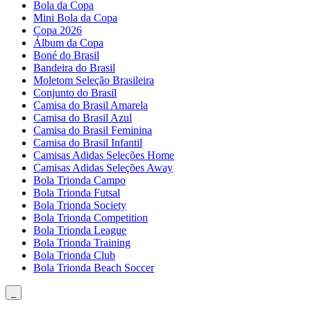
Bola da Copa
Mini Bola da Copa
Copa 2026
Álbum da Copa
Boné do Brasil
Bandeira do Brasil
Moletom Seleção Brasileira
Conjunto do Brasil
Camisa do Brasil Amarela
Camisa do Brasil Azul
Camisa do Brasil Feminina
Camisa do Brasil Infantil
Camisas Adidas Seleções Home
Camisas Adidas Seleções Away
Bola Trionda Campo
Bola Trionda Futsal
Bola Trionda Society
Bola Trionda Competition
Bola Trionda League
Bola Trionda Training
Bola Trionda Club
Bola Trionda Beach Soccer
_