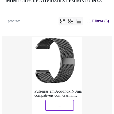
MONITORES DE ATIVIDADES FEMININO CINZA
Filtros (3)
1 produtos
Pulseiras em Aço/Inox NSmart
compatíveis com Garmin
Forerunner 220 230 235 620
630 735 735x
_