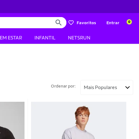
0
Favoritos
Entrar
BEM ESTAR
INFANTIL
NETSRUN
Ordenar por: