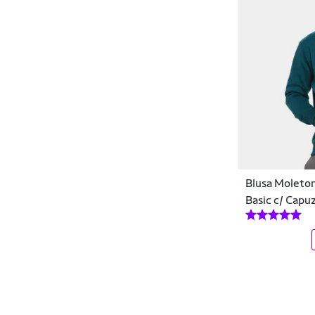
Macacões de Treino
Disorder
Macaquinhos
Dixie
Maiôs
Dominio De Mulher Lingerie
Malas
DR7
Mascotes
Drop Dead
Meias
DT
Meiões
Blusa Moleto
Ecko
Basic c/ Capu
Mochilas
Efect
Moletons
Element
Necessaires
Element Skateboard
Notebook
Ellus
Patins