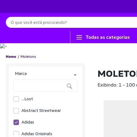
Busca
Todas as categorias
Home
Moletons
MOLETO
Marca
-
Exibindo: 1 - 100
...Lost
Abstract Streetwear
Adidas
Adidas Originals