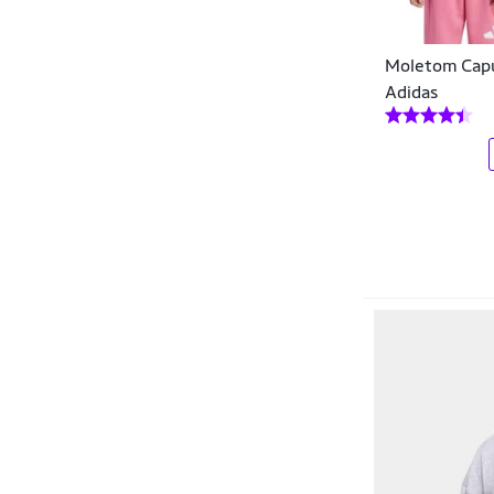
Colecionáveis
Chronic
Coletes
Moletom Capuz
Cia da Malha
Compressão
Adidas
Cleomara
Conjuntos
Click Mais Bonita
Conjuntos Curtos
Clube Atlético Mineiro
Conjuntos Longos
Coimbra
Cordas
Colcci
Cuecas
Colcci Sport
Desodorante
Columbia
Elásticos e Faixas
Converse
Equipamentos de Segurança
Creature
Equipamentos de Treino
Cruzeiro