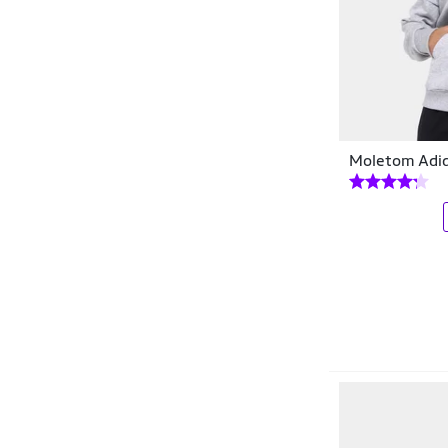
Faixas
Cwb
Gorros
Código Final
Grip e Overgrip
DAZE MODAS
Hidratação
DBL
Moletom Adid
Jaquetas e Casacos
Dc
Kimonos
DC Shoes
Kits
Desayner
Lancheiras
Dexshoes
Leggings
DGK
Luvas
Di Nuevo
Luvas de Goleiro
Diamond
Macacões
Dibre