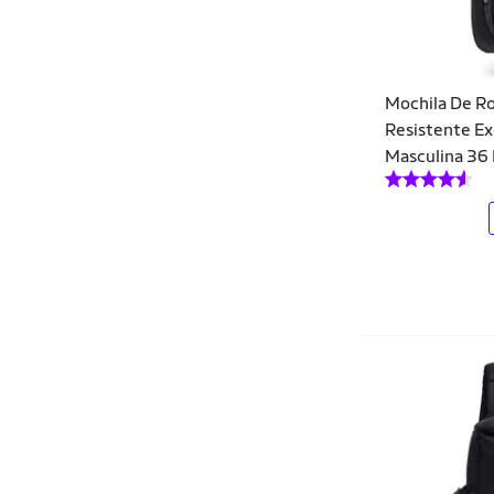
Columbia
Company
Mochila De Ro
COMPRESHOES
Resistente E
Converse
Masculina 36 
Convoy
Corinthians
Couro50
Crossgear
Curtlo
Dagg
Dakota
DalPonte