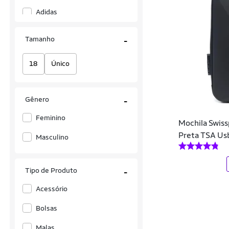
Adidas
Adidas Originals
Tamanho
-
Adventeam
18
Único
Allabard
Alma
Gênero
-
Alma Genius
Feminino
Mochila Swis
Alongda
Preta TSA Usb
Masculino
American Tourister
Anacapri
Tipo de Produto
-
Andrea Vinci
Acessório
Aramis
Bolsas
Arara Brasil
Malas