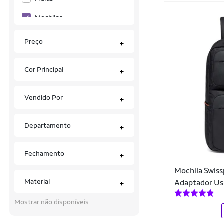
Arara Dourada
Mochilas
Arctic Hunter
Preço
+
Arena
Cor Principal
+
Ascension
Asics
Vendido Por
+
ASW
Departamento
+
Ayrton Senna
Bauarte
Fechamento
+
Be Stronger
Mochila Swiss
Material
Adaptador Usb
+
Beira-Rio
Mostrar não disponíveis
Billabong