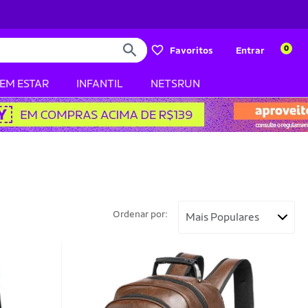
0
Favoritos
Entrar
BEM ESTAR
INFANTIL
NETSRUN
Ordenar por: