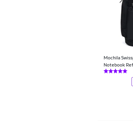
Dare
Dark
Dc
DC Shoes
Dell
Mochila Swis
Democrata
Notebook Ref
Denlex
Dermiwil
Deuter
DEYU
Diplomata
Disney