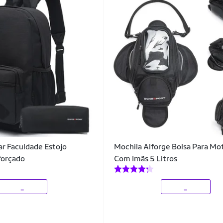
ar Faculdade Estojo
Mochila Alforge Bolsa Para M
forçado
Com Imãs 5 Litros
_
_