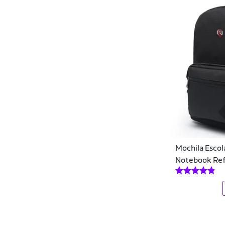
Diversos
DMW
Easy Lança Perfume
Ecko
Element
Elite
Ello
Mochila Escol
Ellus
Notebook Re
Enluaze
Estamparia Net
Everbags