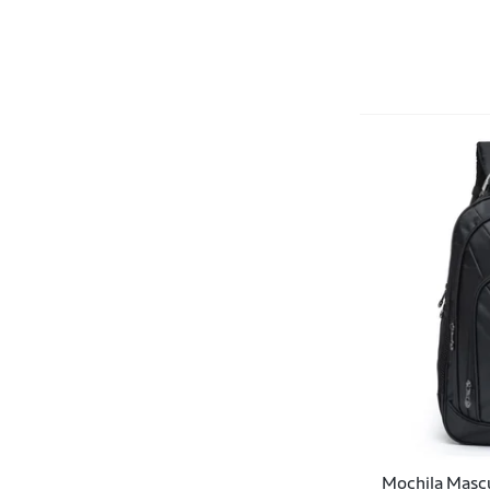
Black Sheep
Bloo Baby
Bono
C4 Sports
Calvin Klein
Camelback
Camelbak
Camin
Carhartt
Case Logic
Caterpillar
Cavalera
Mochila Mascu