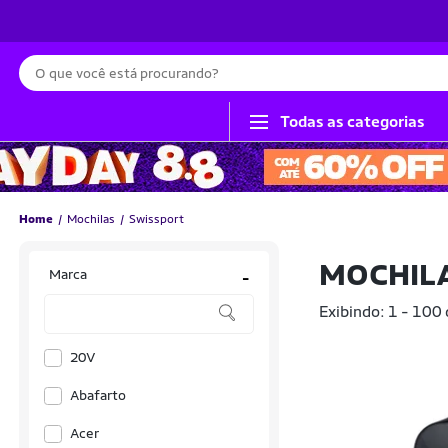
Busca
Todas as categorias
Home
Mochilas
Swissport
MOCHIL
Marca
-
Exibindo: 1 - 100
20V
Abafarto
Acer