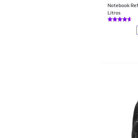
Centurion
Notebook Ref
Litros
Champion
Chenson
Cla Cle
Clio
Clio Stile
Clio Style
Cláudio
Coban
Coca-Cola
Coimbra
Colcci