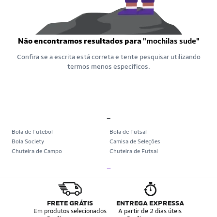
Não encontramos resultados para
"mochilas sude"
Confira se a escrita está correta e tente pesquisar utilizando
termos menos específicos.
_
Bola de Futebol
Bola de Futsal
Bola Society
Camisa de Seleções
Chuteira de Campo
Chuteira de Futsal
Chuteira Society
Chuteiras
_
Tênis de Corrida
Tênis de Corrida Feminino
Tênis de Corrida Masculino
Camisa Seleção Brasileira
Camisa do Brasil
Bola da Copa
Mini Bola da Copa
Copa 2026
FRETE GRÁTIS
ENTREGA EXPRESSA
Álbum da Copa
Boné do Brasil
Em produtos selecionados
A partir de 2 dias úteis