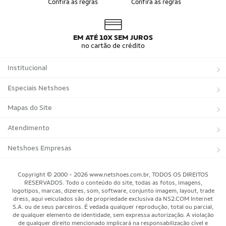
Confira as regras
Confira as regras
Bandeira do Brasil
Moletom Seleção Brasileira
Conjunto do Brasil
Camisa do Brasil Amarela
Camisa do Brasil Azul
Camisa do Brasil Feminina
Camisa do Brasil Infantil
Camisas Adidas Seleções Home
EM ATÉ 10X SEM JUROS
Camisas Adidas Seleções Away
Bola Trionda Campo
no cartão de crédito
Bola Trionda Futsal
Bola Trionda Society
Bola Trionda Competition
Bola Trionda League
Institucional
Bola Trionda Training
Bola Trionda Club
Bola Trionda Beach Soccer
Sobre a Netshoes
Especiais Netshoes
Política de Privacidade
Suplementos
Mapas do Site
Programa de Afiliados
Corrida
Marcas
Atendimento
Regulamentos
Bicicletas
Tipos de Produtos
Trocas e devoluções
Netshoes Empresas
Relatórios
Futebol
Departamentos
Entregas
Marketplace Netshoes
Copyright © 2000 - 2026 www.netshoes.com.br, TODOS OS DIREITOS
Programa de Integridade
RESERVADOS. Todo o conteúdo do site, todas as fotos, imagens,
Vôlei
Minha Conta
logotipos, marcas, dizeres, som, software, conjunto imagem, layout, trade
dress, aqui veiculados são de propriedade exclusiva da NS2.COM Internet
Blog
Basquete
Meus Pedidos
S.A. ou de seus parceiros. É vedada qualquer reprodução, total ou parcial,
de qualquer elemento de identidade, sem expressa autorização. A violação
Black Friday Magalu
Motorsport
Pagamentos
de qualquer direito mencionado implicará na responsabilização cível e