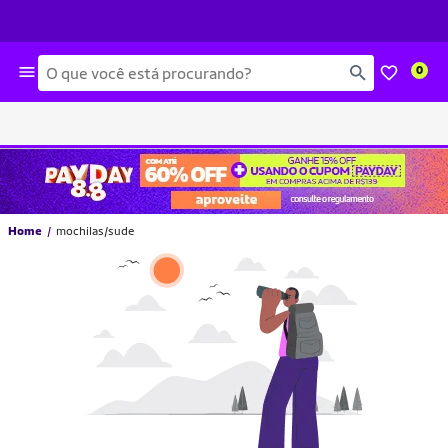
Busca
0
Home
mochilas/sude