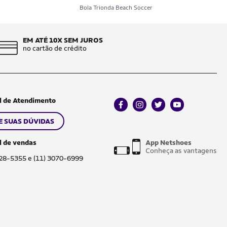
b
Bola Trionda Beach Soccer
EM ATÉ 10X SEM JUROS
no cartão de crédito
l de Atendimento
facebook
instagram
twitter
youtube
E SUAS DÚVIDAS
l de vendas
App Netshoes
Conheça as vantagens
028-5355 e (11) 3070-6999