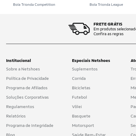
Black Sheep
Bola Trionda Competition
Bola Trionda League
Bloo Baby
Bono
FRETE GRÁTIS
Em produtos selecionad
Confira as regras
C4 Sports
Calvin Klein
Camelback
Institucional
Especiais Netshoes
At
Sobre a Netshoes
Suplementos
Tr
Camelbak
Política de Privacidade
Corrida
En
Camin
Programa de Afiliados
Bicicletas
Mi
Carhartt
Soluções Corporativas
Futebol
Me
Case Logic
Regulamentos
Vôlei
Pa
Caterpillar
Relatórios
Basquete
Ca
Programa de Integridade
Motorsport
Se
Cavalera
Blog
Saúde Bem-Estar
Co