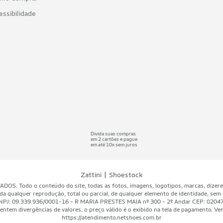
essibilidade
Divida suas compras
em 2 cartões e pague
em até 10x sem juros
|
Zattini
Shoestock
 Todo o conteúdo do site, todas as fotos, imagens, logotipos, marcas, dizeres, 
da qualquer reprodução, total ou parcial, de qualquer elemento de identidade, sem 
A - CNPJ: 09.339.936/0001-16 - R MARIA PRESTES MAIA nº 300 - 2º Andar CEP: 020
ntem divergências de valores, o preço válido é o exibido na tela de pagamento. Vend
https://atendimento.netshoes.com.br