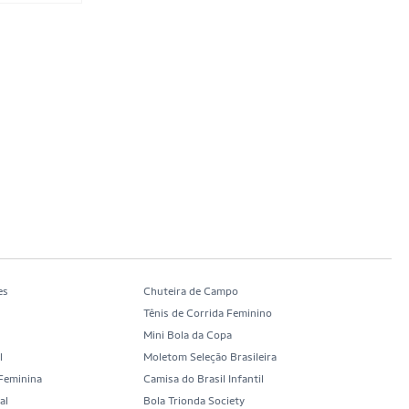
es
Chuteira de Campo
Tênis de Corrida Feminino
Mini Bola da Copa
l
Moletom Seleção Brasileira
 Feminina
Camisa do Brasil Infantil
al
Bola Trionda Society