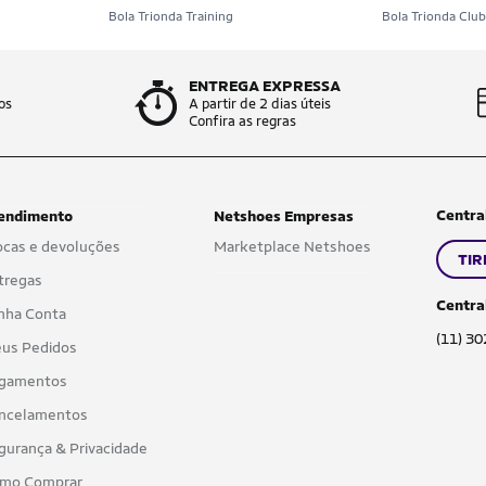
Bola Trionda Training
Bola Trionda Clu
ENTREGA EXPRESSA
os
A partir de 2 dias úteis
Confira as regras
Centra
endimento
Netshoes Empresas
ocas e devoluções
Marketplace Netshoes
TIR
tregas
Centra
nha Conta
(11) 3
us Pedidos
gamentos
ncelamentos
gurança & Privacidade
mo Comprar