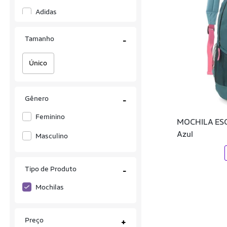
Adidas
Adidas Originals
Tamanho
-
Adventeam
Único
Allabard
Alma
Gênero
-
Alma Genius
Feminino
MOCHILA ESC
Alongda
Azul
Masculino
American Tourister
Anacapri
Tipo de Produto
-
Andrea Vinci
Mochilas
Aramis
Preço
+
Arara Brasil