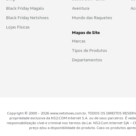
Centurion
Black Friday Magalu
Aventura
Ac
Champion
Black Friday Netshoes
Mundo das Raquetes
Chenson
Lojas Físicas
Mapas do Site
Cla Cle
Marcas
Clio
Tipos de Produtos
Departamentos
Clio Stile
Clio Style
Cláudio
Coban
Coca-Cola
Copyright © 2000 - 2026 www.netshoes.com.br, TODOS OS DIREITOS RESERVADOS.
Coimbra
propriedade exclusiva da NS2.COM Internet S.A. ou de seus parceiros. É veda
responsabilização cível e criminal nos termos da Lei. NS2.Com Internet S/
preço e/ou a disponibilidade do produto. Caso os produtos aprese
Colcci