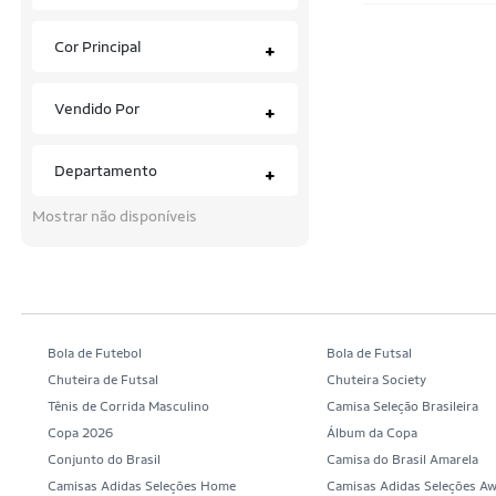
Arara Dourada
Cor Principal
+
Arctic Hunter
Vendido Por
+
Arena
Ascension
Departamento
+
Asics
Mostrar não disponíveis
ASW
Ayrton Senna
Bauarte
Bola de Futebol
Bola de Futsal
Be Stronger
Chuteira de Futsal
Chuteira Society
Tênis de Corrida Masculino
Camisa Seleção Brasileira
Beira-Rio
Copa 2026
Álbum da Copa
Billabong
Conjunto do Brasil
Camisa do Brasil Amarela
Camisas Adidas Seleções Home
Camisas Adidas Seleções A