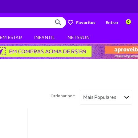
0
Favoritos
Entrar
BEM ESTAR
INFANTIL
NETSRUN
Ordenar por: