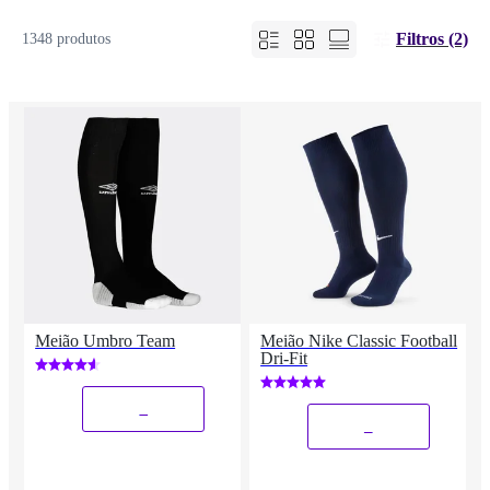
Filtros (2)
1348 produtos
Meião Umbro Team
Meião Nike Classic Football
Dri-Fit
_
_