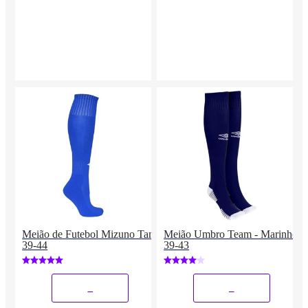
Meião de Futebol Mizuno Tam
Meião Umbro Team - Marinho
39-44
39-43
_
_