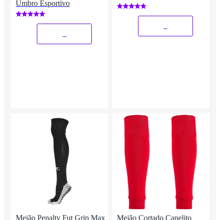
Umbro Esportivo
_
_
Meião Penalty Fut Grip Max
Meião Cortado Canelito