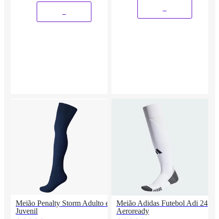
_
_
Meião Penalty Storm Adulto e
Meião Adidas Futebol Adi 24
Juvenil
Aeroready