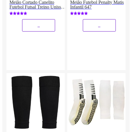
Meião Cortado Canelito
Meião Futebol Penalty Matis
Futebol Futsal Treino Unissex
Infantil 647
- 1 par
_
_