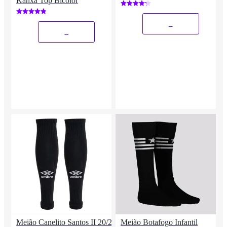
Kanxa Top Bicolor
_
_
Meião Canelito Santos II 20/21
Meião Botafogo Infantil