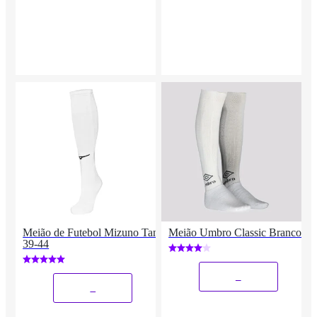
Meião de Futebol Mizuno Tam
Meião Umbro Classic Branco
39-44
_
_