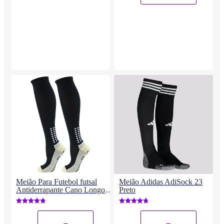
Meião Para Futebol futsal
Meião Adidas AdiSock 23
Antiderrapante Cano Longo
Preto
adulto unissex
_
_