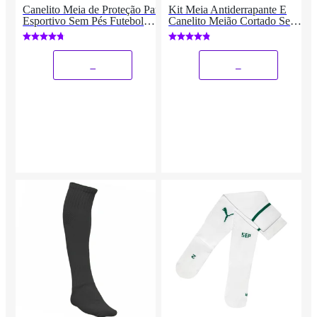
Canelito Meia de Proteção Par
Kit Meia Antiderrapante E
Esportivo Sem Pés Futebol
Canelito Meião Cortado Sem
Ciclismo Corrida Conforto
Pé Grip
Térmico Respirável
_
_