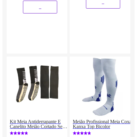
_
_
Kit Meia Antiderrapante E
Meião Profissional Meia Coxa
Canelito Meião Cortado Sem
Kanxa Top Bicolor
Pé Grip