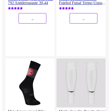
792 Antiderrapante 39-44
Futebol Futsal Treino Unissex
- 1 par
_
_