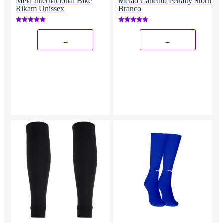
Meia Internacional Bike
Meião Canelito Penalty Storm
Rikam Unissex
Branco
_
_