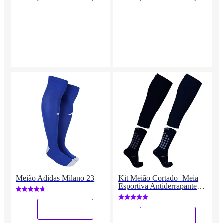
Meião Adidas Milano 23
Kit Meião Cortado+Meia
Esportiva Antiderrapante
Vistho
_
_