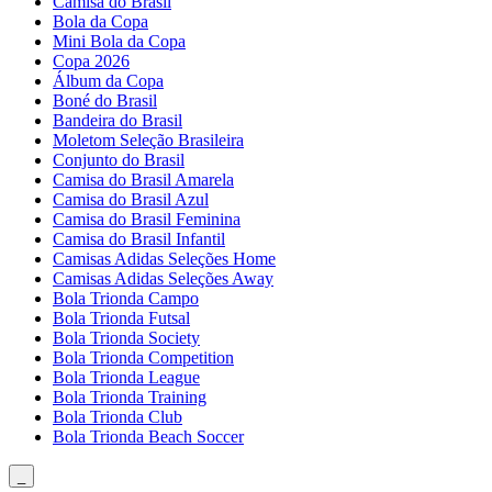
Camisa do Brasil
Bola da Copa
Mini Bola da Copa
Copa 2026
Álbum da Copa
Boné do Brasil
Bandeira do Brasil
Moletom Seleção Brasileira
Conjunto do Brasil
Camisa do Brasil Amarela
Camisa do Brasil Azul
Camisa do Brasil Feminina
Camisa do Brasil Infantil
Camisas Adidas Seleções Home
Camisas Adidas Seleções Away
Bola Trionda Campo
Bola Trionda Futsal
Bola Trionda Society
Bola Trionda Competition
Bola Trionda League
Bola Trionda Training
Bola Trionda Club
Bola Trionda Beach Soccer
_