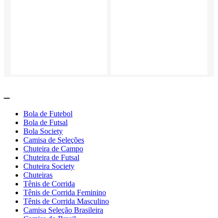
_
Bola de Futebol
Bola de Futsal
Bola Society
Camisa de Seleções
Chuteira de Campo
Chuteira de Futsal
Chuteira Society
Chuteiras
Tênis de Corrida
Tênis de Corrida Feminino
Tênis de Corrida Masculino
Camisa Seleção Brasileira