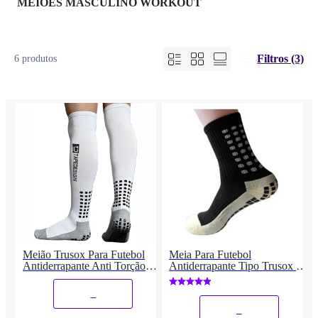
MEIOES MASCULINO WORKOUT
Filtros (3)
6 produtos
Meião Trusox Para Futebol
Meia Para Futebol
Antiderrapante Anti Torção
Antiderrapante Tipo Trusox -
Branca Cano longo esportes
Anti Torção
basquete par
_
_