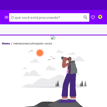
Busca
0
Home
meioes/masculino/polo-socks