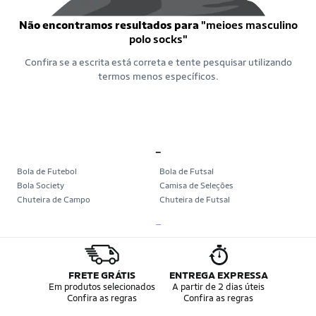
Não encontramos resultados para
"meioes masculino
polo socks"
Confira se a escrita está correta e tente pesquisar utilizando
termos menos específicos.
_
Bola de Futebol
Bola de Futsal
Bola Society
Camisa de Seleções
Chuteira de Campo
Chuteira de Futsal
Chuteira Society
Chuteiras
_
Tênis de Corrida
Tênis de Corrida Feminino
Tênis de Corrida Masculino
Camisa Seleção Brasileira
Camisa do Brasil
Bola da Copa
Mini Bola da Copa
Copa 2026
FRETE GRÁTIS
ENTREGA EXPRESSA
Álbum da Copa
Boné do Brasil
Em produtos selecionados
A partir de 2 dias úteis
Confira as regras
Confira as regras
Bandeira do Brasil
Moletom Seleção Brasileira
Conjunto do Brasil
Camisa do Brasil Amarela