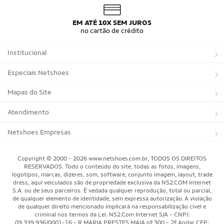
Camisa do Brasil Azul
Camisa do Brasil Feminina
Camisa do Brasil Infantil
Camisas Adidas Seleções Home
EM ATÉ 10X SEM JUROS
Camisas Adidas Seleções Away
Bola Trionda Campo
no cartão de crédito
Bola Trionda Futsal
Bola Trionda Society
Bola Trionda Competition
Bola Trionda League
Institucional
Bola Trionda Training
Bola Trionda Club
Bola Trionda Beach Soccer
Sobre a Netshoes
Especiais Netshoes
Política de Privacidade
Suplementos
Mapas do Site
Programa de Afiliados
Corrida
Marcas
Atendimento
Regulamentos
Bicicletas
Tipos de Produtos
Trocas e devoluções
Netshoes Empresas
Relatórios
Futebol
Departamentos
Entregas
Marketplace Netshoes
Copyright © 2000 - 2026 www.netshoes.com.br, TODOS OS DIREITOS
Programa de Integridade
RESERVADOS. Todo o conteúdo do site, todas as fotos, imagens,
Vôlei
Minha Conta
logotipos, marcas, dizeres, som, software, conjunto imagem, layout, trade
dress, aqui veiculados são de propriedade exclusiva da NS2.COM Internet
Blog
Basquete
Meus Pedidos
S.A. ou de seus parceiros. É vedada qualquer reprodução, total ou parcial,
de qualquer elemento de identidade, sem expressa autorização. A violação
Black Friday Magalu
Motorsport
Pagamentos
de qualquer direito mencionado implicará na responsabilização cível e
criminal nos termos da Lei. NS2.Com Internet S/A - CNPJ:
09.339.936/0001-16 - R MARIA PRESTES MAIA nº 300 - 2º Andar CEP:
Black Friday Netshoes