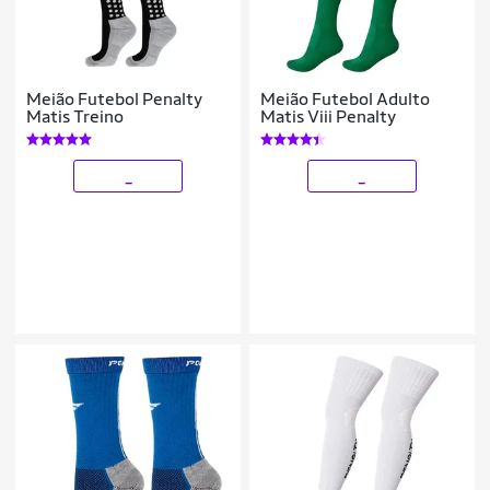
Meião Futebol Penalty
Meião Futebol Adulto
Matis Treino
Matis Viii Penalty
_
_