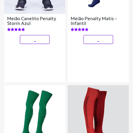
Meião Canelito Penalty
Meião Penalty Matis -
Storm Azul
Infantil
_
_