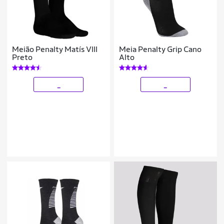
Meião Penalty Matís VIII
Meia Penalty Grip Cano
Preto
Alto
_
_