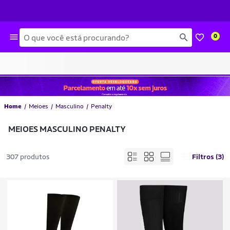
Busca
0
Home
Meioes
Masculino
Penalty
MEIOES MASCULINO PENALTY
307 produtos
Filtros (3)