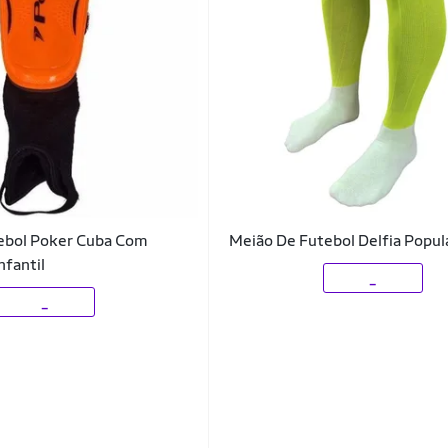
tebol Poker Cuba Com
Meião De Futebol Delfia Popul
nfantil
_
_