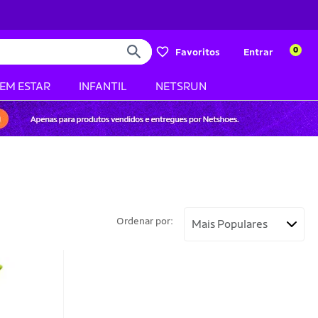
0
Favoritos
Entrar
BEM ESTAR
INFANTIL
NETSRUN
Ordenar por: