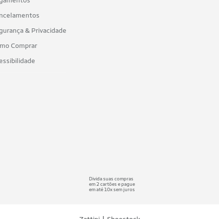
gamentos
ncelamentos
gurança & Privacidade
mo Comprar
essibilidade
Divida suas compras
em 2 cartões e pague
em até 10x sem juros
|
Zattini
Shoestock