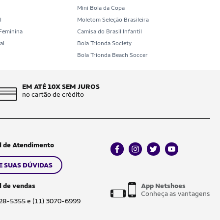
Mini Bola da Copa
l
Moletom Seleção Brasileira
 Feminina
Camisa do Brasil Infantil
al
Bola Trionda Society
b
Bola Trionda Beach Soccer
EM ATÉ 10X SEM JUROS
no cartão de crédito
l de Atendimento
facebook
instagram
twitter
youtube
E SUAS DÚVIDAS
l de vendas
App Netshoes
Conheça as vantagens
028-5355 e (11) 3070-6999