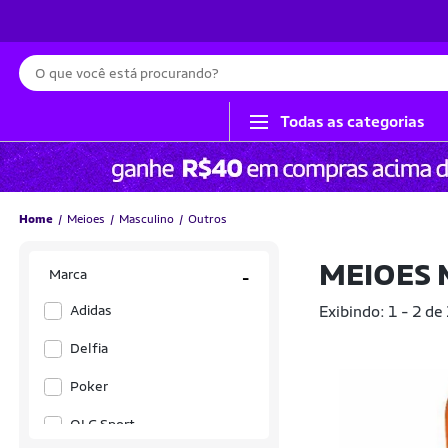
Busca
Todas as categorias
Home
Meioes
Masculino
Outros
MEIOES
Marca
-
Adidas
Exibindo: 1 - 2 de
Delfia
Poker
QLC Sport