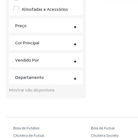
Almofadas e Acessórios
Aminoácidos
Preço
+
Anilhas
Cor Principal
+
Antivibradores
Anzóis
Vendido Por
+
Aparelhos Abdominal
Departamento
+
Aparelhos para exercícios
Mostrar não disponíveis
Balanças
Bandeiras
Barbeador Elétrico
Barracas
Bola de Futebol
Bola de Futsal
Chuteira de Futsal
Chuteira Society
Barras e Puxadores