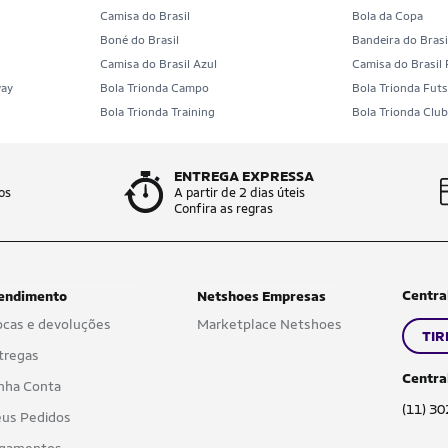
Camisa do Brasil
Bola da Copa
Boné do Brasil
Bandeira do Brasi
Camisa do Brasil Azul
Camisa do Brasil
way
Bola Trionda Campo
Bola Trionda Futs
Bola Trionda Training
Bola Trionda Clu
ENTREGA EXPRESSA
os
A partir de 2 dias úteis
Confira as regras
Centra
endimento
Netshoes Empresas
ocas e devoluções
Marketplace Netshoes
TIR
tregas
Centra
nha Conta
(11) 3
us Pedidos