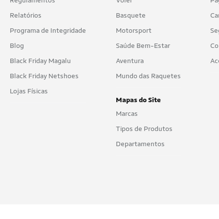
Regulamentos
Vôlei
Pa
Bolas de Ginástica
Relatórios
Basquete
Ca
Bolsas
Programa de Integridade
Motorsport
Se
Bolsas Térmicas
Blog
Saúde Bem-Estar
Co
Bombas
Black Friday Magalu
Aventura
Ac
Black Friday Netshoes
Mundo das Raquetes
Bonés
Lojas Físicas
Botas
Mapas do Site
Marcas
Botes e Caiaques
Tipos de Produtos
Cadeira de Praia
Departamentos
Caixa de Som
Calcinhas
Calça legging
Calças