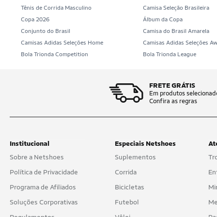
Tênis de Corrida Masculino
Camisa Seleção Brasileira
Base
Copa 2026
Álbum da Copa
Conjunto do Brasil
Camisa do Brasil Amarela
BCAA
Camisas Adidas Seleções Home
Camisas Adidas Seleções A
Bola Trionda Competition
Bola Trionda League
Bermudas
Bermudas Térmicas
FRETE GRÁTIS
Bicicletas
Em produtos selecionad
Confira as regras
Bicicletas Ergométricas
Bilhar - Sinuca
Institucional
Especiais Netshoes
At
Biquinis
Sobre a Netshoes
Suplementos
Tr
Blusas
Política de Privacidade
Corrida
En
Body
Programa de Afiliados
Bicicletas
Mi
Soluções Corporativas
Futebol
Me
Bolas