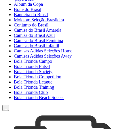
Álbum da Copa
Boné do Brasil
Bandeira do Brasil
Moletom Seleção Brasileira
Conjunto do Brasil
Camisa do Brasil Amarela
Camisa do Brasil Azul
Camisa do Brasil Feminina
Camisa do Brasil Infantil
Camisas Adidas Seleções Home
Camisas Adidas Seleções Away
Bola Trionda Campo
Bola Trionda Futsal
Bola Trionda Society
Bola Trionda Competition
Bola Trionda League
Bola Trionda Training
Bola Trionda Club
Bola Trionda Beach Soccer
_