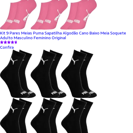
Kit 9 Pares Meias Puma Sapatilha Algodão Cano Baixo Meia Soquete
Adulto Masculino Feminino Original
Confira