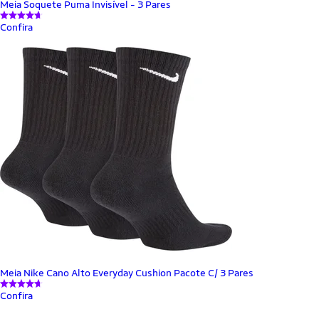
Meia Soquete Puma Invisível - 3 Pares
Confira
Meia Nike Cano Alto Everyday Cushion Pacote C/ 3 Pares
Confira