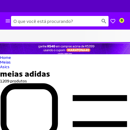
Busca
0
Home
Meias
Asics
meias adidas
1209 produtos