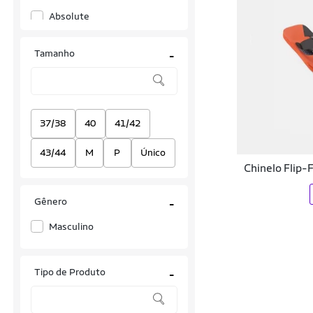
Absolute
Acte Sports
Tamanho
-
Actvitta
Adidas
Adidas Originals
37/38
40
41/42
Adrun
43/44
M
P
Único
Chinelo Flip-
Alakazoo
Gênero
Alcalay
-
Masculino
Aleatory
Alfameq
Tipo de Produto
-
Alto Giro
Amazing