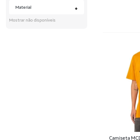
Babolat
Material
+
Balboa
Mostrar não disponíveis
Be Fast
Bee Loop
Bibi
Billabong
Black Skull
Body Action
Body For Sure
Brandili
BRAVO BEACH TENNIS
Braziline
Camiseta MCD