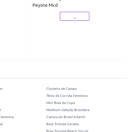
Peyote Mcd
_
es
Chuteira de Campo
Tênis de Corrida Feminino
Mini Bola da Copa
l
Moletom Seleção Brasileira
 Feminina
Camisa do Brasil Infantil
al
Bola Trionda Society
b
Bola Trionda Beach Soccer