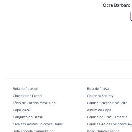
Brooks
Ocre Barbaro
Caju Brasil
Calce Com Estilo
Califórnia
Cartago
Champion
Clio
Coca-Cola
Bola de Futebol
Bola de Futsal
Coimbra
Chuteira de Futsal
Chuteira Society
Tênis de Corrida Masculino
Camisa Seleção Brasileira
Colcci
Copa 2026
Álbum da Copa
Colcci Sport
Conjunto do Brasil
Camisa do Brasil Amarela
Camisas Adidas Seleções Home
Camisas Adidas Seleções A
Columbia
Bola Trionda Competition
Bola Trionda League