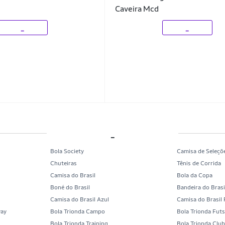
Caveira Mcd
_
_
_
Bola Society
Camisa de Seleçõ
Chuteiras
Tênis de Corrida
Camisa do Brasil
Bola da Copa
Boné do Brasil
Bandeira do Brasi
Camisa do Brasil Azul
Camisa do Brasil
way
Bola Trionda Campo
Bola Trionda Futs
Bola Trionda Training
Bola Trionda Clu