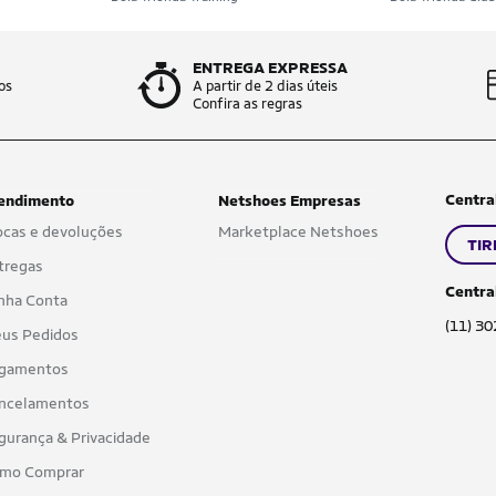
ENTREGA EXPRESSA
os
A partir de 2 dias úteis
Confira as regras
Centra
endimento
Netshoes Empresas
ocas e devoluções
Marketplace Netshoes
TIR
tregas
Centra
nha Conta
(11) 3
us Pedidos
gamentos
ncelamentos
gurança & Privacidade
mo Comprar