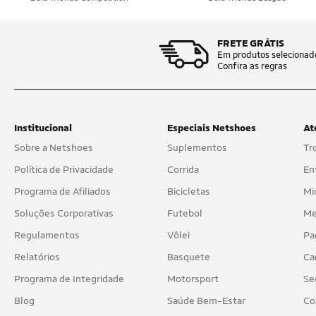
COMPRESSPORT
Converse
FRETE GRÁTIS
Em produtos selecionad
Corinthians
Confira as regras
Cripto Bike
Crocs
Institucional
Especiais Netshoes
At
Crown
Sobre a Netshoes
Suplementos
Tr
Política de Privacidade
Corrida
En
Cwb
Programa de Afiliados
Bicicletas
Mi
D.A Modas
Soluções Corporativas
Futebol
Me
DalPonte
Regulamentos
Vôlei
Pa
Dare
Relatórios
Basquete
Ca
Programa de Integridade
Motorsport
Se
DC Shoes
Blog
Saúde Bem-Estar
Co
Demons Lab