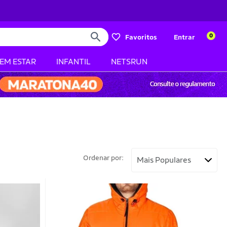
0
Favoritos
Entrar
BEM ESTAR
INFANTIL
NETSRUN
Ordenar por: