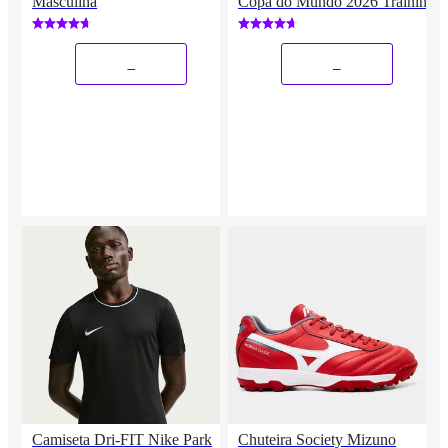
Masculina
Copa do Mundo 2026 Training
_
_
Camiseta Dri-FIT Nike Park
Chuteira Society Mizuno