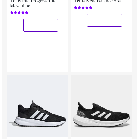
Tênis Fila Progress Lite
Tênis New Balance 530
Masculino
_
_