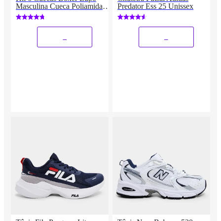
Masculina Cueca Poliamida
Predator Ess 25 Unissex
Sem Costura Box Original
_
_