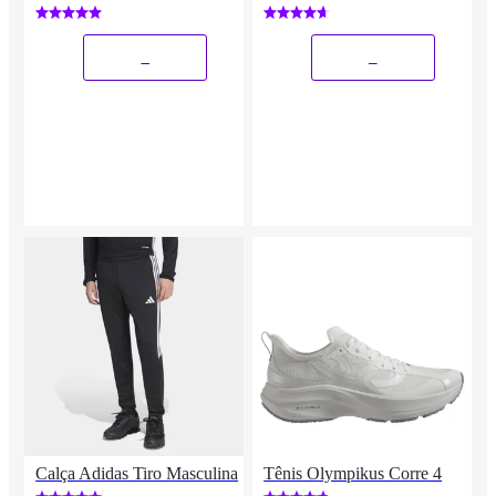
Meia Soquete Adulto
Masculino Feminino Original
_
_
Calça Adidas Tiro Masculina
Tênis Olympikus Corre 4