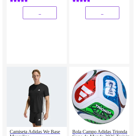
_
_
Camiseta Adidas We Base
Bola Campo Adidas Trionda