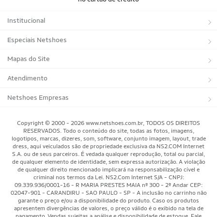
Institucional
Sobre a Netshoes
Especiais Netshoes
Política de Privacidade
Suplementos
Mapas do Site
Programa de Afiliados
Corrida
Marcas
Atendimento
Regulamentos
Bicicletas
Tipos de Produtos
Trocas e devoluções
Netshoes Empresas
Relatórios
Futebol
Departamentos
Entregas
Marketplace Netshoes
Copyright © 2000 - 2026 www.netshoes.com.br, TODOS OS DIREITOS
Programa de Integridade
RESERVADOS. Todo o conteúdo do site, todas as fotos, imagens,
Vôlei
Minha Conta
logotipos, marcas, dizeres, som, software, conjunto imagem, layout, trade
dress, aqui veiculados são de propriedade exclusiva da NS2.COM Internet
Blog
Basquete
Meus Pedidos
S.A. ou de seus parceiros. É vedada qualquer reprodução, total ou parcial,
de qualquer elemento de identidade, sem expressa autorização. A violação
Black Friday Magalu
Motorsport
Pagamentos
de qualquer direito mencionado implicará na responsabilização cível e
criminal nos termos da Lei. NS2.Com Internet S/A - CNPJ:
09.339.936/0001-16 - R MARIA PRESTES MAIA nº 300 - 2º Andar CEP:
Black Friday Netshoes
Saúde Bem-Estar
Cancelamentos
02047-901 - CARANDIRU - SAO PAULO - SP - A inclusão no carrinho não
garante o preço e/ou a disponibilidade do produto. Caso os produtos
Lojas Físicas
Aventura
Segurança & Privacidade
apresentem divergências de valores, o preço válido é o exibido na tela de
pagamento. Vendas sujeitas a análise e disponibilidade de estoque. Fale