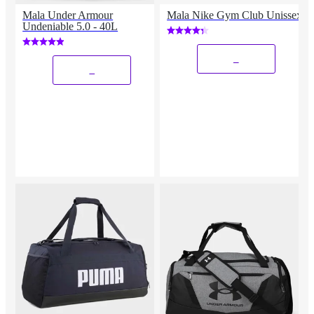
Mala Under Armour
Mala Nike Gym Club Unissex
Undeniable 5.0 - 40L
_
_