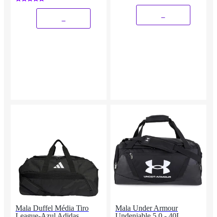
_
_
Mala Duffel Média Tiro
Mala Under Armour
League-Azul Adidas
Undeniable 5.0 - 40L