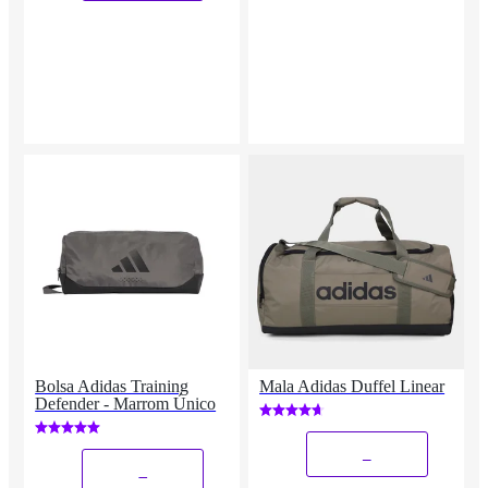
Bolsa Adidas Training
Mala Adidas Duffel Linear
Defender - Marrom Único
_
_