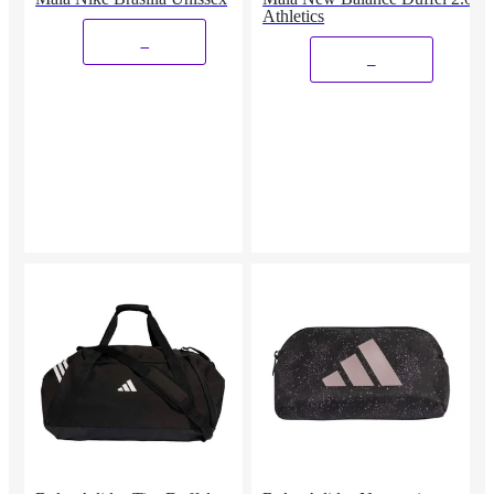
Athletics
_
_