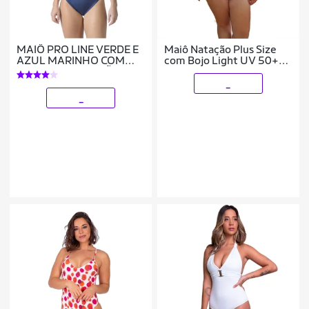
MAIÔ PRO LINE VERDE E
Maiô Natação Plus Size
AZUL MARINHO COM
com Bojo Light UV 50+
FORRO E PROTEÇÃO UV
Azul Marinho
50+ KAUNA
_
_