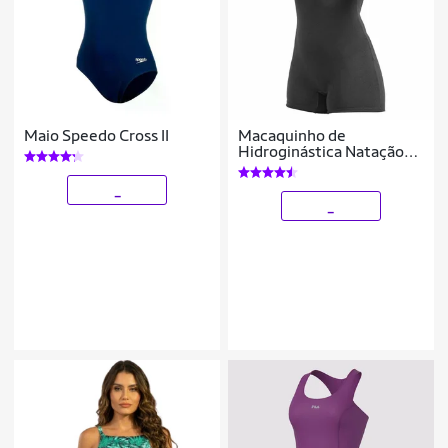
Maio Speedo Cross II
Macaquinho de
Hidroginástica Natação
Poker Anatômico Shape
Proteção Solar FPU 50+
_
_