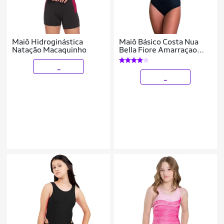
Maiô Hidroginástica
Maiô Básico Costa Nua
Natação Macaquinho
Bella Fiore Amarraçao
Verão Moda Praia
Cor:;Tamanho:P;Gênero:Fem
_
_