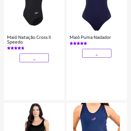
Maiô Natação Cross II
Maiô Puma Nadador
Speedo
_
_