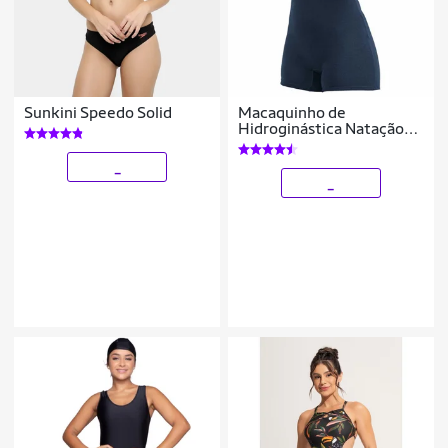
Sunkini Speedo Solid
Macaquinho de
Hidroginástica Natação
Poker Anatômico Shape
Proteção Solar FPU 50+
_
_