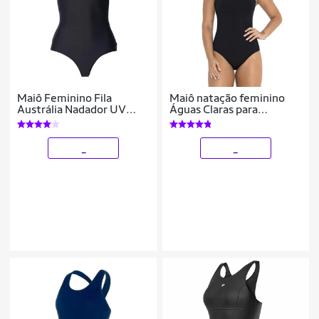
Maiô Feminino Fila
Maiô natação feminino
Austrália Nadador UV
Águas Claras para
Preto/Branco
hidroginástica lateral
listrada mais touca
esportiva
_
_