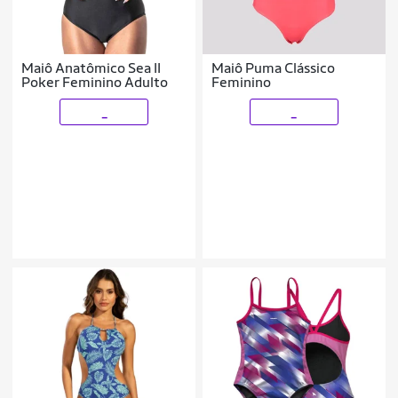
Maiô Anatômico Sea II
Maiô Puma Clássico
Poker Feminino Adulto
Feminino
_
_