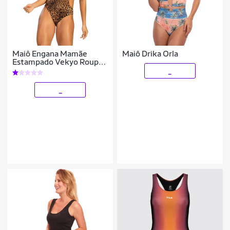
Maiô Engana Mamãe
Maiô Drika Orla
Estampado Vekyo Roupa
Para Veraõ Moda Praia
_
Tamanho:P;Cor:;Gênero:Feminino
_