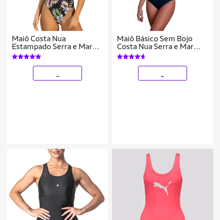
Maiô Costa Nua
Maiô Básico Sem Bojo
Estampado Serra e Mar
Costa Nua Serra e Mar
Cavado Alça Regata
Amarraçao Verão Praia
Confortavel Para Verão
Cor:;Tamanho:M;Gênero:Fem
Moda Praia Feminina
_
_