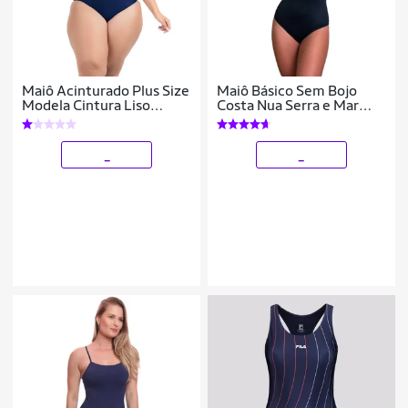
Maiô Acinturado Plus Size
Maiô Básico Sem Bojo
Modela Cintura Liso
Costa Nua Serra e Mar
Casual
Amarraçao Verão Praia
Cor:;Tamanho:M;Gênero:Fem
_
_