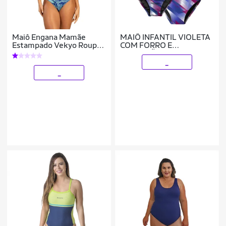
Maiô Engana Mamãe
MAIÔ INFANTIL VIOLETA
Estampado Vekyo Roupa
COM FORRO E
Para Veraõ Moda Praia
PROTEÇÃO UV 50+
Tamanho:P;Cor:;Gênero:Feminino
KAUNA
_
_