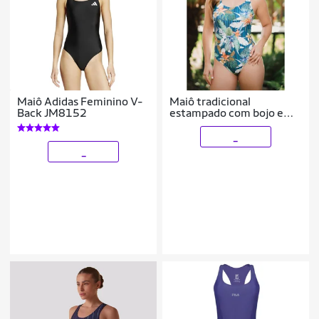
Maiô Adidas Feminino V-
Maiô tradicional
Back JM8152
estampado com bojo e
recorte nas costas
_
_