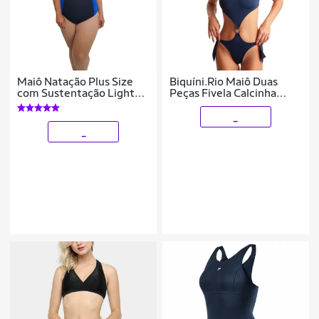
Maiô Natação Plus Size
Biquíni.Rio Maiô Duas
com Sustentação Light
Peças Fivela Calcinha
UV 50+ Preto com
Laço Marinho
Detalhe em Azul Bic
_
_