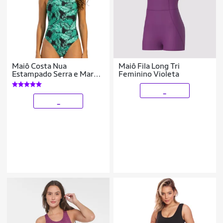
Maiô Costa Nua
Maiô Fila Long Tri
Estampado Serra e Mar
Feminino Violeta
Cavado Alça Regata
Confortavel Para Verão
_
Moda Praia Feminina
_