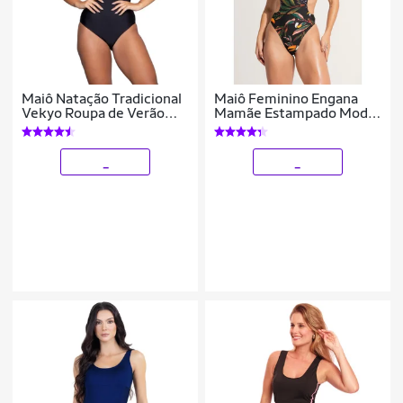
Maiô Natação Tradicional
Maiô Feminino Engana
Vekyo Roupa de Verão
Mamãe Estampado Moda
Básico Moda Praia
Praia Asa Delta Mvb
Tamanho:P;Cor:;Gênero:Mulher
Modas
_
_