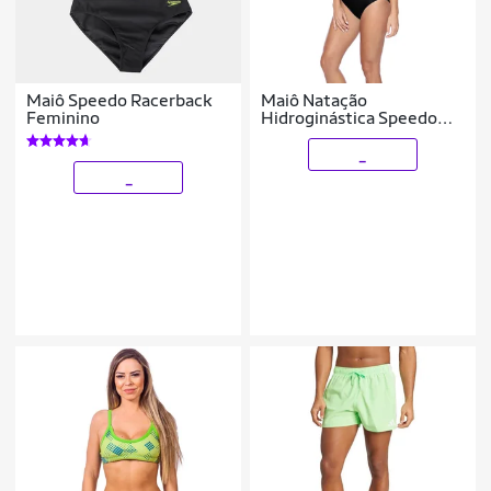
Maiô Speedo Racerback
Maiô Natação
Feminino
Hidroginástica Speedo
Skinny Esportivo Térmico
_
_