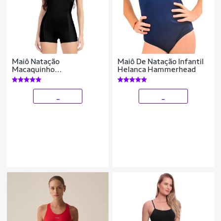
Maiô Natação
Maiô De Natação Infantil
Macaquinho
Helanca Hammerhead
Hidroginástica Recorte
Lateral
_
_