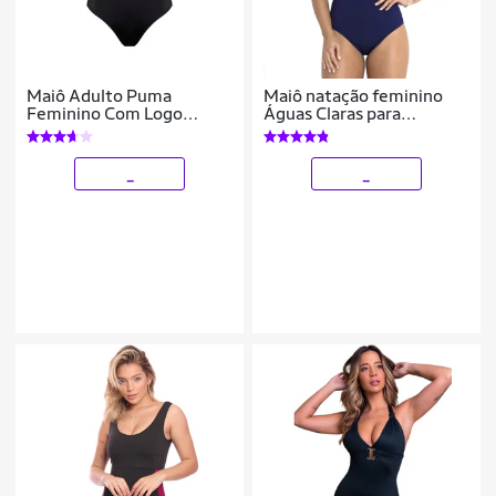
Maiô Adulto Puma
Maiô natação feminino
Feminino Com Logo
Águas Claras para
Estampada Básico Liso
hidroginástica lateral
Com Costas Nadador
listrada mais touca
esportiva
_
_