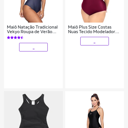
Maiô Natação Tradicional
Maiô Plus Size Costas
Vekyo Roupa de Verão
Nuas Tecido Modelador
Básico Moda Praia
Chapa Barriga
Tamanho:P;Cor:;Gênero:Mulher
_
_