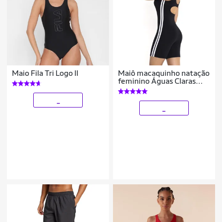
Maio Fila Tri Logo II
Maiô macaquinho natação
feminino Águas Claras
para hidroginástica
fitness e piscina + touca
_
_