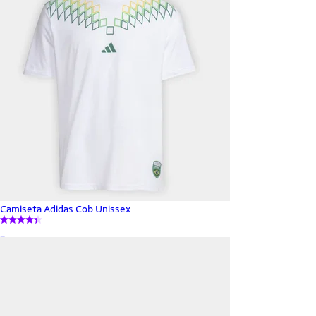
Camiseta Adidas Cob Unissex
_