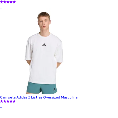
_
Camiseta Adidas 3 Listras Oversized Masculina
_