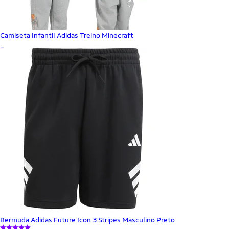
Camiseta Infantil Adidas Treino Minecraft
_
Bermuda Adidas Future Icon 3 Stripes Masculino Preto