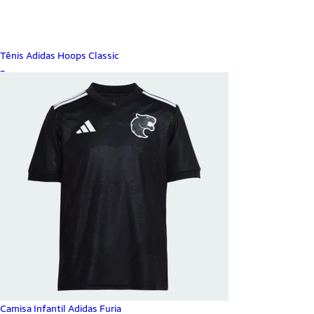
Tênis Adidas Hoops Classic
_
Camisa Infantil Adidas Furia