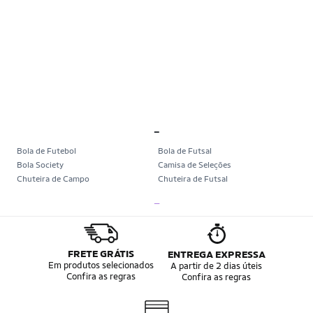
_
Bola de Futebol
Bola de Futsal
Bola Society
Camisa de Seleções
Chuteira de Campo
Chuteira de Futsal
Chuteira Society
Chuteiras
_
Tênis de Corrida
Tênis de Corrida Feminino
Tênis de Corrida Masculino
Camisa Seleção Brasileira
Camisa do Brasil
Bola da Copa
Mini Bola da Copa
Copa 2026
FRETE GRÁTIS
ENTREGA EXPRESSA
Álbum da Copa
Boné do Brasil
Em produtos selecionados
A partir de 2 dias úteis
Confira as regras
Confira as regras
Bandeira do Brasil
Moletom Seleção Brasileira
Conjunto do Brasil
Camisa do Brasil Amarela
Camisa do Brasil Azul
Camisa do Brasil Feminina