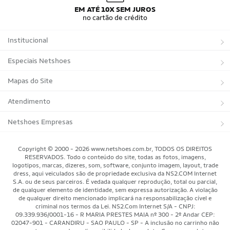
Camisa do Brasil Infantil
Camisas Adidas Seleções Home
EM ATÉ 10X SEM JUROS
Camisas Adidas Seleções Away
Bola Trionda Campo
no cartão de crédito
Bola Trionda Futsal
Bola Trionda Society
Bola Trionda Competition
Bola Trionda League
Institucional
Bola Trionda Training
Bola Trionda Club
Bola Trionda Beach Soccer
Sobre a Netshoes
Especiais Netshoes
Política de Privacidade
Suplementos
Mapas do Site
Programa de Afiliados
Corrida
Marcas
Atendimento
Regulamentos
Bicicletas
Tipos de Produtos
Trocas e devoluções
Netshoes Empresas
Relatórios
Futebol
Departamentos
Entregas
Marketplace Netshoes
Copyright © 2000 - 2026 www.netshoes.com.br, TODOS OS DIREITOS
Programa de Integridade
RESERVADOS. Todo o conteúdo do site, todas as fotos, imagens,
Vôlei
Minha Conta
logotipos, marcas, dizeres, som, software, conjunto imagem, layout, trade
dress, aqui veiculados são de propriedade exclusiva da NS2.COM Internet
Blog
Basquete
Meus Pedidos
S.A. ou de seus parceiros. É vedada qualquer reprodução, total ou parcial,
de qualquer elemento de identidade, sem expressa autorização. A violação
Black Friday Magalu
Motorsport
Pagamentos
de qualquer direito mencionado implicará na responsabilização cível e
criminal nos termos da Lei. NS2.Com Internet S/A - CNPJ:
09.339.936/0001-16 - R MARIA PRESTES MAIA nº 300 - 2º Andar CEP:
Black Friday Netshoes
Saúde Bem-Estar
Cancelamentos
02047-901 - CARANDIRU - SAO PAULO - SP - A inclusão no carrinho não