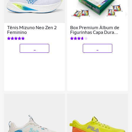
Tênis Mizuno Neo Zen 2
Box Premium Álbum de
Feminino
Figurinhas Capa Dura
Copa do Mundo FIFA2026
EUA 50 Pacotes
Figurinhas Panini
_
_