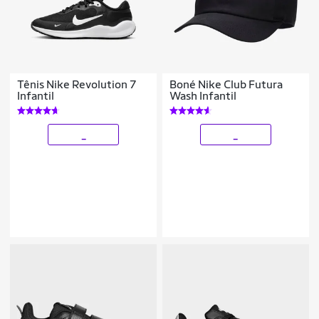
Tênis Nike Revolution 7
Boné Nike Club Futura
Infantil
Wash Infantil
_
_