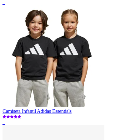
_
Camiseta Infantil Adidas Essentials
_