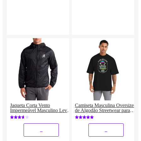
Jaqueta Corta Vento
Camiseta Masculina Oversized
Impermeável Masculino Leve
de Algodão Streetwear para
e Confortável Estilo Casual
Academia e Esportes, Gola
Corrida
Redonda
_
_