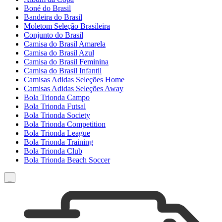
Boné do Brasil
Bandeira do Brasil
Moletom Seleção Brasileira
Conjunto do Brasil
Camisa do Brasil Amarela
Camisa do Brasil Azul
Camisa do Brasil Feminina
Camisa do Brasil Infantil
Camisas Adidas Seleções Home
Camisas Adidas Seleções Away
Bola Trionda Campo
Bola Trionda Futsal
Bola Trionda Society
Bola Trionda Competition
Bola Trionda League
Bola Trionda Training
Bola Trionda Club
Bola Trionda Beach Soccer
_