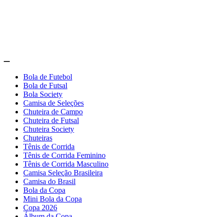
_
Bola de Futebol
Bola de Futsal
Bola Society
Camisa de Seleções
Chuteira de Campo
Chuteira de Futsal
Chuteira Society
Chuteiras
Tênis de Corrida
Tênis de Corrida Feminino
Tênis de Corrida Masculino
Camisa Seleção Brasileira
Camisa do Brasil
Bola da Copa
Mini Bola da Copa
Copa 2026
Álbum da Copa