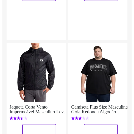
Jaqueta Corta Vento
Camiseta Plus Size Masculina
Impermeável Masculino Leve
Gola Redonda Algodão
e Confortável Estilo Casual
Estampado
Siri
_
_