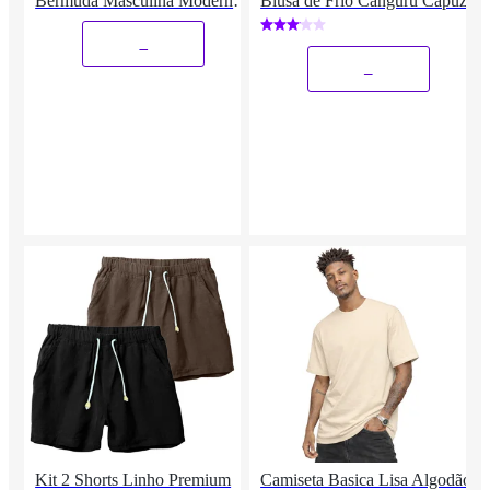
Bermuda Masculina Moderno
Blusa de Frio Canguru Capuz
e Leve
_
_
Kit 2 Shorts Linho Premium
Camiseta Basica Lisa Algodão