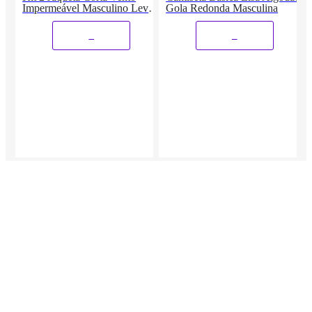
Impermeável Masculino Leve
Gola Redonda Masculina
e Confortável Estilo Casual
Siri
_
_