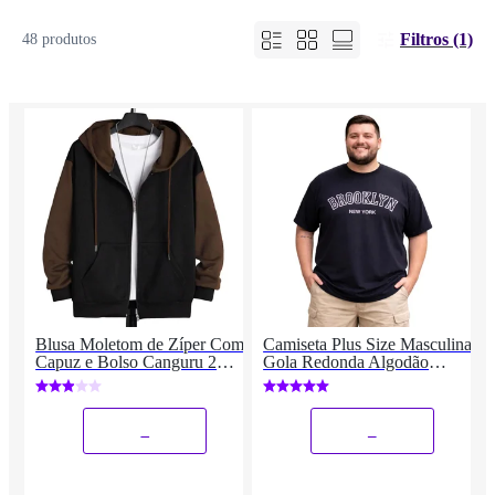
Filtros (1)
48 produtos
Blusa Moletom de Zíper Com
Camiseta Plus Size Masculina
Capuz e Bolso Canguru 2
Gola Redonda Algodão
Cores Estilo Casual Masculino
Estampado
Liso
_
_