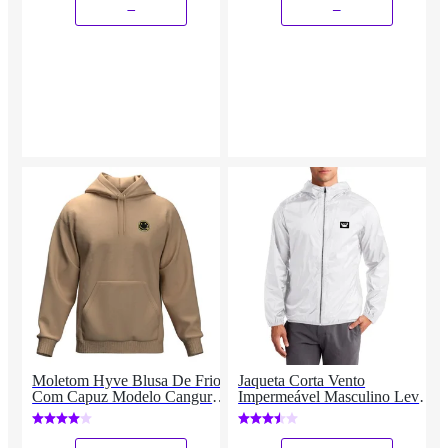
_
_
Moletom Hyve Blusa De Frio
Jaqueta Corta Vento
Com Capuz Modelo Canguru
Impermeável Masculino Leve
Top Masculino
e Confortável Estilo Casual
Siri