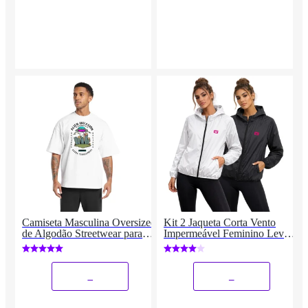
Camiseta Masculina Oversized
Kit 2 Jaqueta Corta Vento
de Algodão Streetwear para
Impermeável Feminino Leve e
Academia e Esportes, Gola
Confortável Estilo Casual Siri
Redonda
_
_