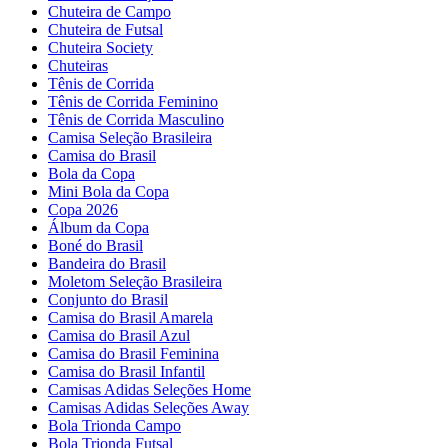
Chuteira de Campo
Chuteira de Futsal
Chuteira Society
Chuteiras
Tênis de Corrida
Tênis de Corrida Feminino
Tênis de Corrida Masculino
Camisa Seleção Brasileira
Camisa do Brasil
Bola da Copa
Mini Bola da Copa
Copa 2026
Álbum da Copa
Boné do Brasil
Bandeira do Brasil
Moletom Seleção Brasileira
Conjunto do Brasil
Camisa do Brasil Amarela
Camisa do Brasil Azul
Camisa do Brasil Feminina
Camisa do Brasil Infantil
Camisas Adidas Seleções Home
Camisas Adidas Seleções Away
Bola Trionda Campo
Bola Trionda Futsal