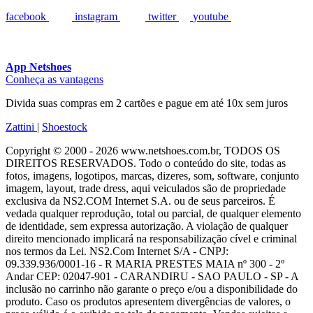
facebook
instagram
twitter
youtube
App Netshoes
Conheça as vantagens
Divida suas compras em 2 cartões e pague em até 10x sem juros
Zattini
|
Shoestock
Copyright © 2000 - 2026 www.netshoes.com.br, TODOS OS
DIREITOS RESERVADOS. Todo o conteúdo do site, todas as
fotos, imagens, logotipos, marcas, dizeres, som, software, conjunto
imagem, layout, trade dress, aqui veiculados são de propriedade
exclusiva da NS2.COM Internet S.A. ou de seus parceiros. É
vedada qualquer reprodução, total ou parcial, de qualquer elemento
de identidade, sem expressa autorização. A violação de qualquer
direito mencionado implicará na responsabilização cível e criminal
nos termos da Lei. NS2.Com Internet S/A - CNPJ:
09.339.936/0001-16 - R MARIA PRESTES MAIA nº 300 - 2º
Andar CEP: 02047-901 - CARANDIRU - SAO PAULO - SP - A
inclusão no carrinho não garante o preço e/ou a disponibilidade do
produto. Caso os produtos apresentem divergências de valores, o