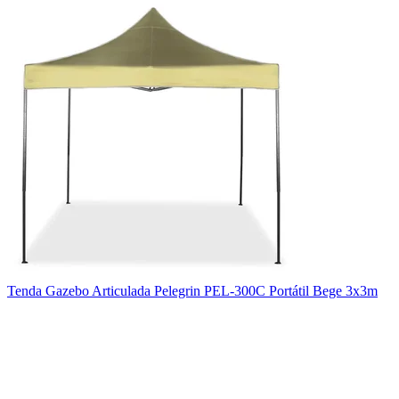
Tenda Gazebo Articulada Pelegrin PEL-300C Portátil Bege 3x3m