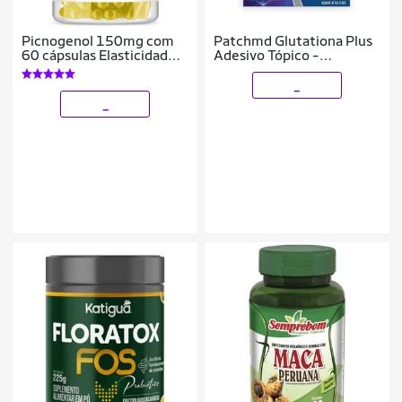
Picnogenol 150mg com
Patchmd Glutationa Plus
60 cápsulas Elasticidade
Adesivo Tópico -
da Pele
Fornecimento De 30 Dias
_
_