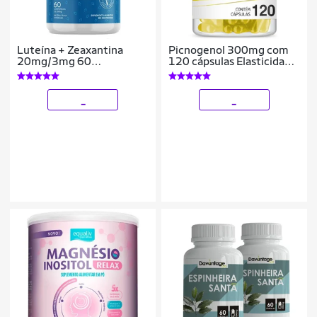
Luteína + Zeaxantina
Picnogenol 300mg com
20mg/3mg 60
120 cápsulas Elasticidade
Comprimidos - Lauton
da Pele
_
_