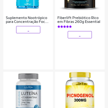
Suplemento Nootrópico
Fiberlift Prebiótico Rico
para Concentração Foco
em Fibras 260g Essential
Memória e Saúde
Cerebral 60 cápsulas
_
_