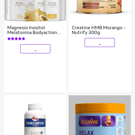
Magnesio Inositol
Creatine HMB Morango -
Melatonina Bodyaction
Nutrify 300g
210g Sabor Maracuja
_
_