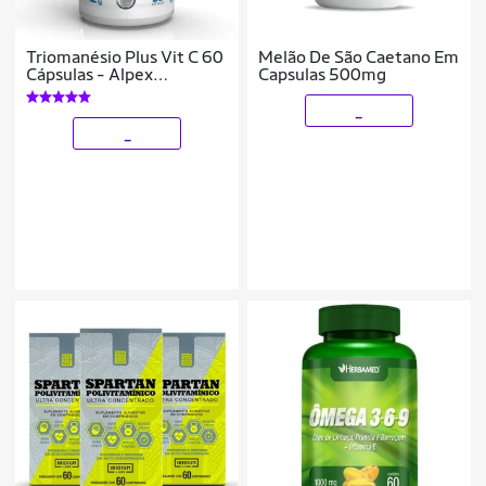
Triomanésio Plus Vit C 60
Melão De São Caetano Em
Cápsulas - Alpex
Capsulas 500mg
Nutrition
_
_