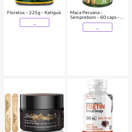
Floratox - 225g - Katigu
Maca Peruana -
Semprebom - 60 caps -
500 mg
_
_