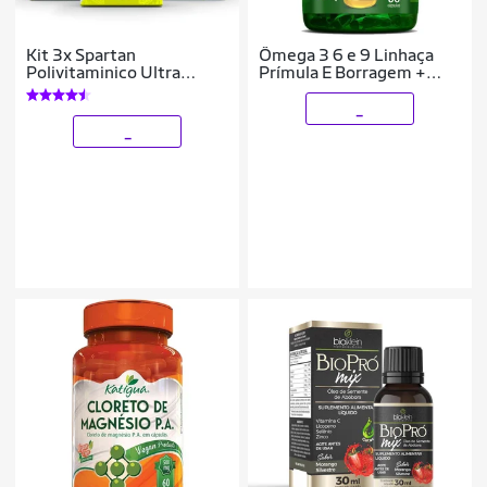
Kit 3x Spartan
Ômega 3 6 e 9 Linhaça
Polivitaminico Ultra
Prímula E Borragem +
Concentrado 60 comp
Vitamina E 60 Cápsulas
Herbamed
_
_