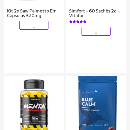
Kit 2x Saw Palmetto Em
Simfort - 60 Sachês 2g -
Cápsulas 320mg
Vitafor
_
_