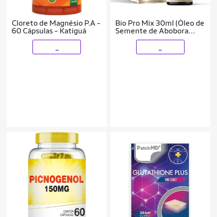
Cloreto de Magnésio P.A -
Bio Pro Mix 30ml (Óleo de
60 Cápsulas - Katigu
Semente de Abobora
sabor Morango)
_
_