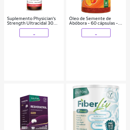
Suplemento Physician's
Óleo de Semente de
Strength Ultracidal 30mL
Abóbora - 60 cápsulas -
de óleo de orégano
Katigu
_
_