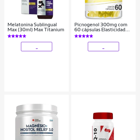
Melatonina Sublingual
Picnogenol 300mg com
Max (30ml) Max Titanium
60 cápsulas Elasticidade
da Pele
_
_