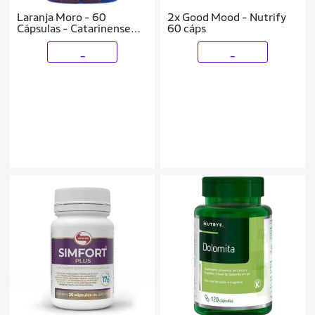
Laranja Moro - 60
2x Good Mood - Nutrify
Cápsulas - Catarinense
60 cáps
Nutrição
_
_