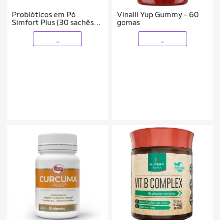
Probióticos em Pó
Vinalli Yup Gummy - 60
Simfort Plus (30 sachês
gomas
de 2g) - Vitafor
_
_