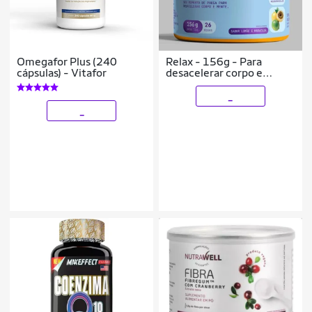
Omegafor Plus (240
Relax - 156g - Para
cápsulas) - Vitafor
desacelerar corpo e
mente - Glimmi
_
_