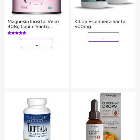
Magnesio Inositol Relax
Kit 2x Espinheira Santa
408g Capim Santo
500mg
Hortela - Equaliv
_
_