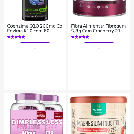
Coenzima Q10 200mg Co
Fibra Alimentar Fibregum
Enzima K10 com 60
5,8g Com Cranberry 210g
cápsulas Maxeffect
Nutrawell
_
_