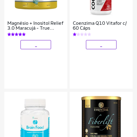
Magnésio + Inositol Relief
Coenzima Q10 Vitafor c/
3.0 Maracujá - True
60 Cáps
Source 350g
_
_