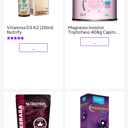
Vitamina D3 K2 (20ml)
Magnesio Inositol
Nutrify
Triptofano 408g Capim
Santo - Equaliv
_
_