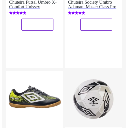
Chuteira Futsal Umbro X-
Chuteira Society Umbro
Comfort Unissex
Adamant Master Class Pro
Bump Unissex
_
_