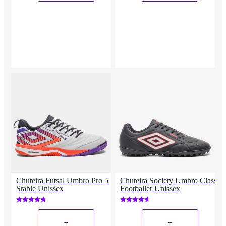
Chuteira Futsal Umbro Pro 5
Chuteira Society Umbro Class
Stable Unissex
Footballer Unissex
_
_