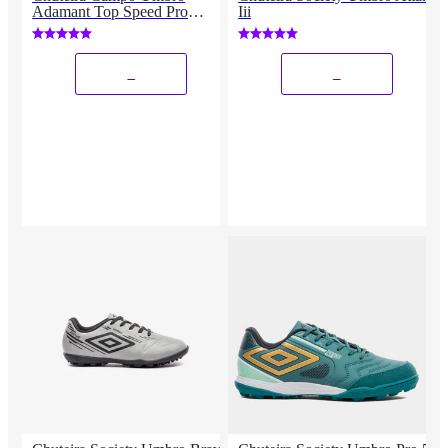
Adamant Top Speed Pro
Iii
Kintsugi Unissex
_
_