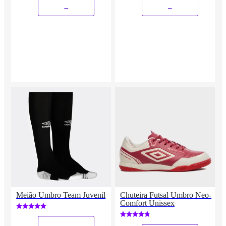
_
_
Meião Umbro Team Juvenil
Chuteira Futsal Umbro Neo-
Comfort Unissex