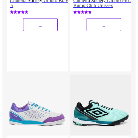
Chuteira Society Umbro Brave
Chuteira Society Umbro Pro 5
Jr
Bump Club Unissex
_
_