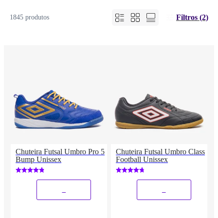
Filtros (2)
1845 produtos
Chuteira Futsal Umbro Pro 5
Chuteira Futsal Umbro Class
Bump Unissex
Football Unissex
_
_