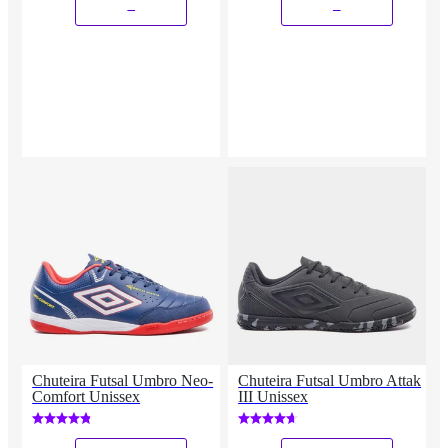
_
_
Chuteira Futsal Umbro Neo-
Chuteira Futsal Umbro Attak
Comfort Unissex
III Unissex