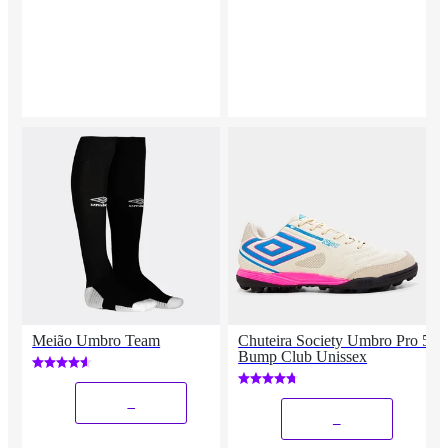
Meião Umbro Team
Chuteira Society Umbro Pro 5
Bump Club Unissex
_
_