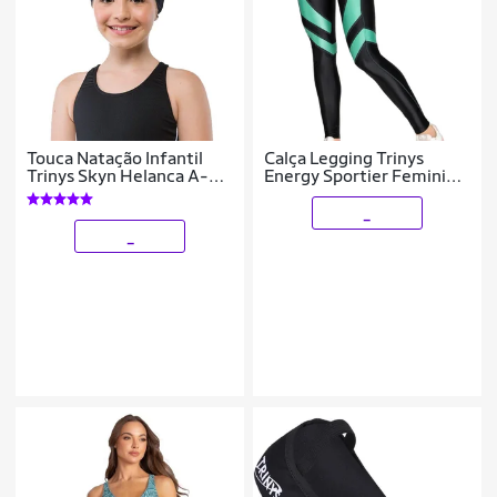
Touca Natação Infantil
Calça Legging Trinys
Trinys Skyn Helanca A-
Energy Sportier Feminino
038
Preto e Verde
_
_