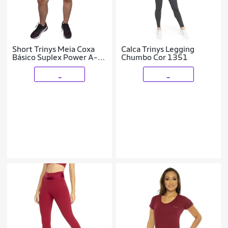
Short Trinys Meia Coxa
Calca Trinys Legging
Básico Suplex Power A-
Chumbo Cor 1351
714
_
_