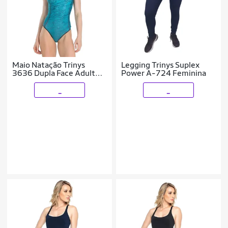
Maio Natação Trinys
Legging Trinys Suplex
3636 Dupla Face Adulto
Power A-724 Feminina
SL2691 Feminino
_
_