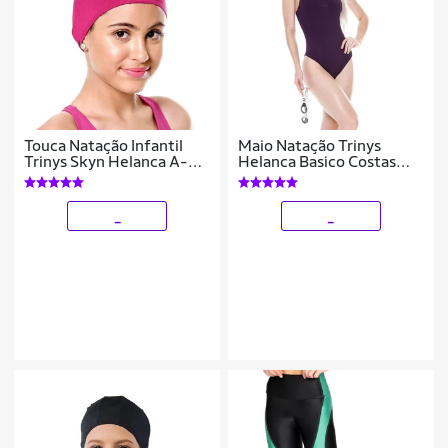
Touca Natação Infantil
Maio Natação Trinys
Trinys Skyn Helanca A-
Helanca Basico Costas
038
Nadador Feminino
_
_