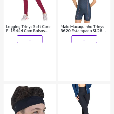
Legging Trinys Soft Core
Maio Macaquinho Trinys
F-15444 Com Bolsos
3620 Estampado SL2659
Femin
Feminino
_
_