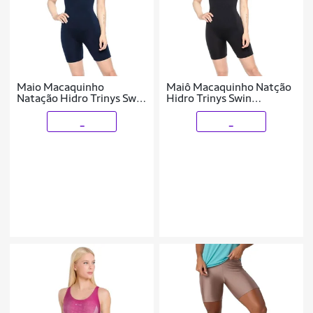
Maio Macaquinho
Maiô Macaquinho Natção
Natação Hidro Trinys Swin
Hidro Trinys Swin
Feminino
Poliester Costas Nadador
Adulto
_
_