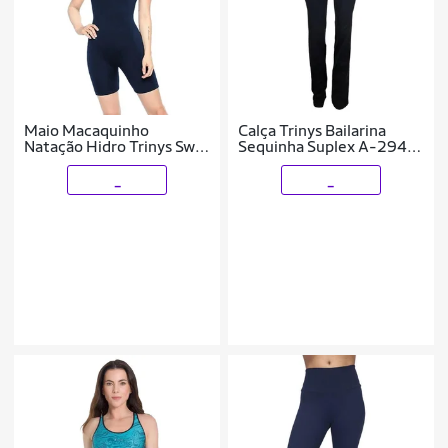
Maio Macaquinho
Calça Trinys Bailarina
Natação Hidro Trinys Swin
Sequinha Suplex A-294
A-675 F
Femi
_
_