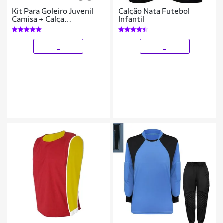
Kit Para Goleiro Juvenil
Calção Nata Futebol
Camisa + Calça
Infantil
Acolchoada + Luva De
Goleiro Penalty
_
_