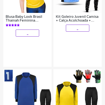
Blusa Baby Look Brasil
Kit Goleiro Juvenil Camisa
Thainah Feminina
+ Calça Acolchoada +
Amarela Baby Look
Luva De Goleiro Penalty
_
_