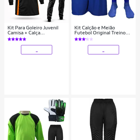
Kit Para Goleiro Juvenil
Kit Calção e Meião
Camisa + Calça
Futebol Original Treino
Acolchoada + Luva De
Adulto
Goleiro Penalty
_
_