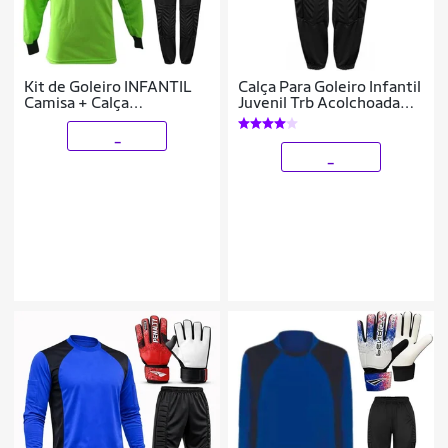
Kit de Goleiro INFANTIL
Calça Para Goleiro Infantil
Camisa + Calça
Juvenil Trb Acolchoada
Acolchoada + Luva
Reforçada
Penalty ( P A G)
_
_