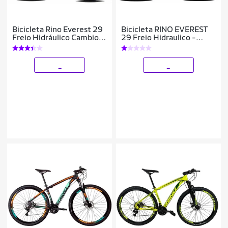
Bicicleta Rino Everest 29
Bicicleta RINO EVEREST
Freio Hidráulico Cambios
29 Freio Hidraulico -
Shimano 24V Com Trava
Shimano Altus com trava
24v
_
_