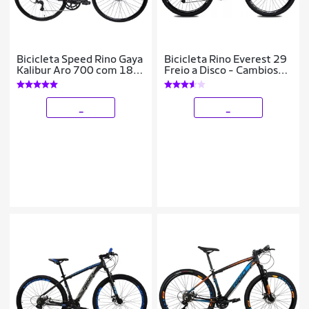
Bicicleta Speed Rino Gaya
Bicicleta Rino Everest 29
Kalibur Aro 700 com 18
Freio a Disco - Cambios
Marchas – Freio a Disco –
Shimano 24v
Cubo Cassete
_
_