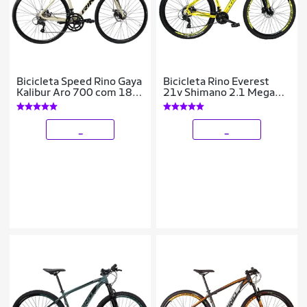
Bicicleta Speed Rino Gaya
Bicicleta Rino Everest
Kalibur Aro 700 com 18
21v Shimano 2.1 Mega
Marchas – Freio a Disco –
Ranger Hidraulico
Cubo Cassete
_
_