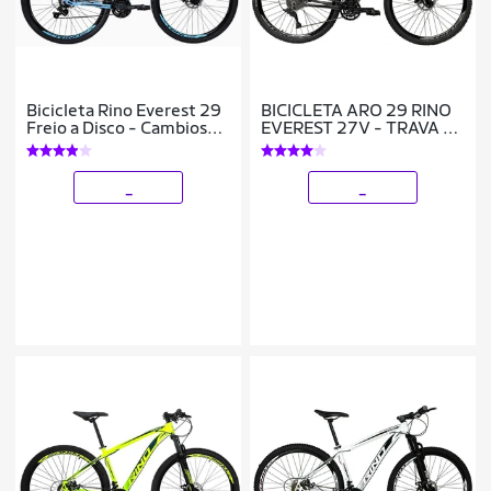
Bicicleta Rino Everest 29
BICICLETA ARO 29 RINO
Freio a Disco - Cambios
EVEREST 27V - TRAVA -
Shimano 21v
HIDRAULICO
_
_