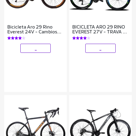
Bicicleta Aro 29 Rino
BICICLETA ARO 29 RINO
Everest 24V - Cambios
EVEREST 27V - TRAVA -
Index - Freio Hidraulico -
HIDRAULICO
Trava
_
_