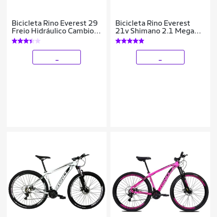
Bicicleta Rino Everest 29
Bicicleta Rino Everest
Freio Hidráulico Cambios
21v Shimano 2.1 Mega
Shimano 24V Com Trava
Ranger Hidraulico
_
_