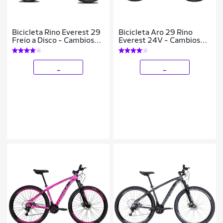
Bicicleta Rino Everest 29
Bicicleta Aro 29 Rino
Freio a Disco - Cambios
Everest 24V - Cambios
Shimano 21v
Index - Freio Hidraulico -
Trava
_
_