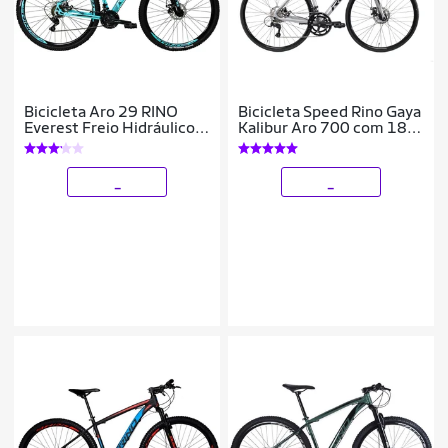
Bicicleta Aro 29 RINO
Bicicleta Speed Rino Gaya
Everest Freio Hidráulico
Kalibur Aro 700 com 18
Cambios Shimano 24v
Marchas – Freio a Disco –
Cubo Cassete
_
_