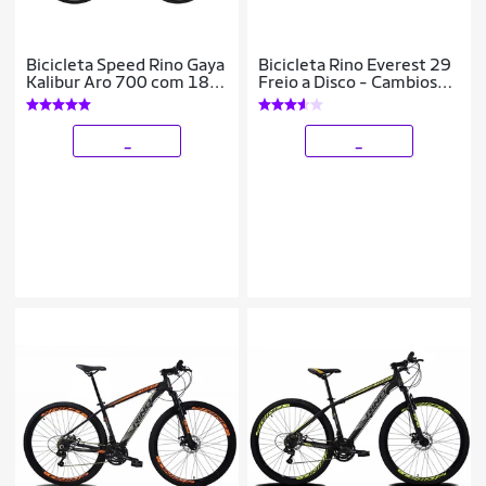
Bicicleta Speed Rino Gaya
Bicicleta Rino Everest 29
Kalibur Aro 700 com 18
Freio a Disco - Cambios
Marchas – Freio a Disco –
Shimano 24v
Cubo Cassete
_
_