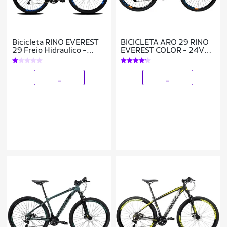
Bicicleta RINO EVEREST
BICICLETA ARO 29 RINO
29 Freio Hidraulico -
EVEREST COLOR - 24V
Shimano Altus com trava
CAMBIOS SHIMANO
24v
_
_