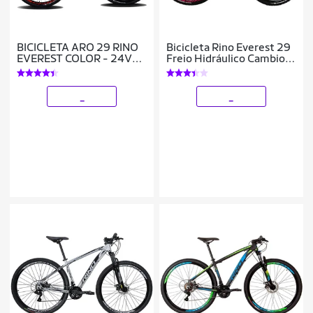
BICICLETA ARO 29 RINO
Bicicleta Rino Everest 29
EVEREST COLOR - 24V
Freio Hidráulico Cambios
CAMBIOS SHIMANO -
Shimano 24V Com Trava
SUSPENSÃO COM TRAVA
_
_