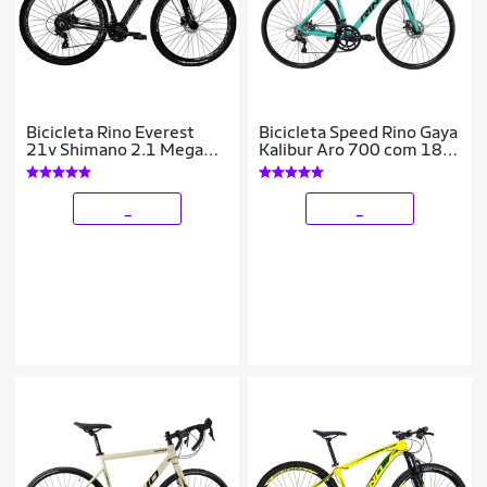
Bicicleta Rino Everest
Bicicleta Speed Rino Gaya
21v Shimano 2.1 Mega
Kalibur Aro 700 com 18
Ranger Hidraulico
Marchas – Freio a Disco –
Cubo Cassete
_
_