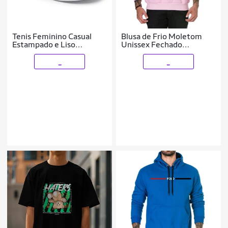
Tenis Feminino Casual
Blusa de Frio Moletom
Estampado e Liso
Unissex Fechado
Conforto
Estampado Polo Colorido
com Bolso e Capuz
_
_