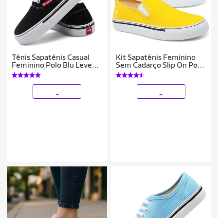
Tênis Sapatênis Casual
Kit Sapatênis Feminino
Feminino Polo Blu Leve
Sem Cadarço Slip On Polo
Confortável + Relógio
Blu Leve Calce Fácil
Digital
_
_