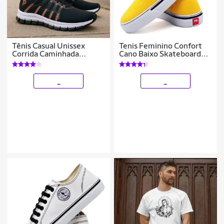
Tênis Casual Unissex
Tenis Feminino Confort
Corrida Caminhada
Cano Baixo Skateboard
Academia em Tecido Leve
Casual
Dia a Dia do 34 ao 43
_
_