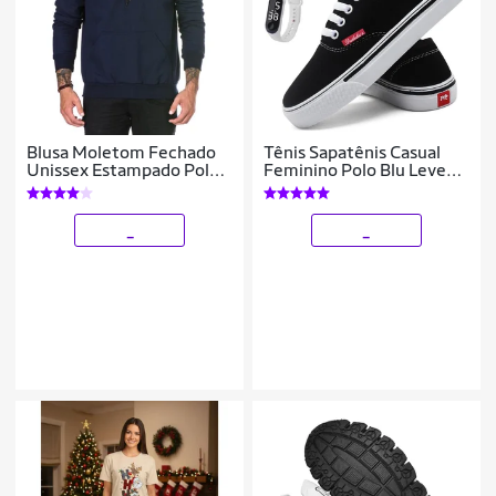
Blusa Moletom Fechado
Tênis Sapatênis Casual
Unissex Estampado Polo
Feminino Polo Blu Leve
com Bolso e Capuz
Confortável + Relógio
Digital + Meia
_
_