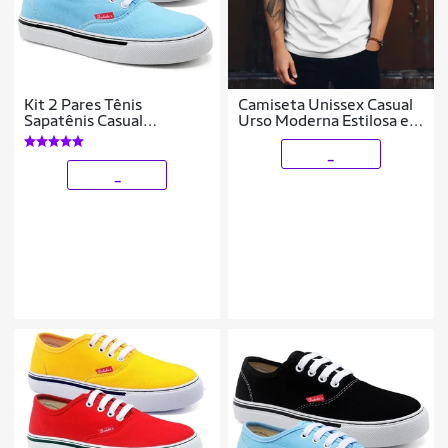
Kit 2 Pares Tênis
Camiseta Unissex Casual
Sapatênis Casual
Urso Moderna Estilosa em
Feminino Polo Blu Leve
Algodão Ajustável ao
Corpo do P ao G1
_
_