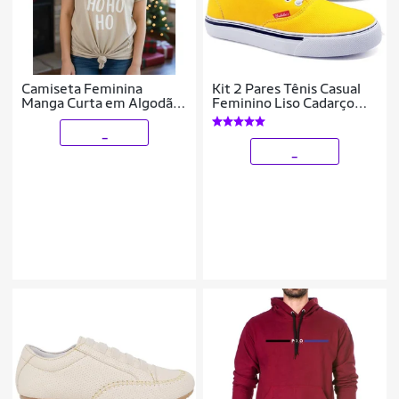
Camiseta Feminina
Kit 2 Pares Tênis Casual
Manga Curta em Algodão
Feminino Liso Cadarço
Leve Básica Hohoho Papai
Conforto Leve
Noel
_
_