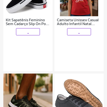
Kit Sapatênis Feminino
Camiseta Unissex Casual
Sem Cadarço Slip On Polo
Adulto Infantil Natal
Blu Leve Calce Fácil +
Linda Básica em Algodão
Relógio Digital
Malha Premiun
_
_