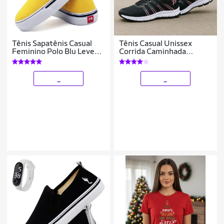
Tênis Sapatênis Casual
Tênis Casual Unissex
Feminino Polo Blu Leve
Corrida Caminhada
Confortável + Relógio
Academia em Tecido Leve
Digital
Dia a Dia do 34 ao 43
_
_