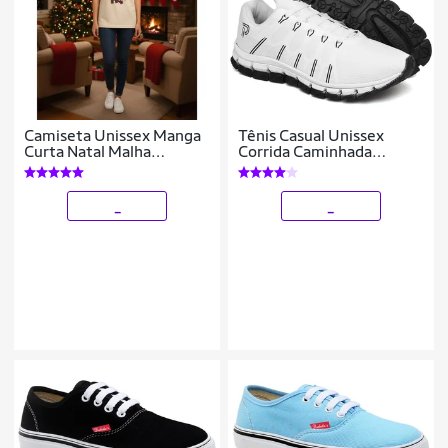
Camiseta Unissex Manga
Tênis Casual Unissex
Curta Natal Malha
Corrida Caminhada
Algodão Confortável
Academia em Tecido Leve
Dia a Dia do 34 ao 43
_
_