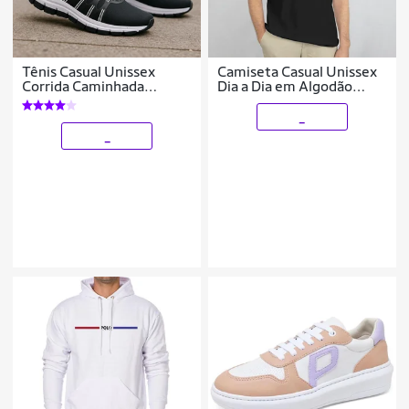
Tênis Casual Unissex
Camiseta Casual Unissex
Corrida Caminhada
Dia a Dia em Algodão
Academia em Tecido Leve
Estampada Leve e
Dia a Dia do 34 ao 43
Confortável do P ao G1
_
_