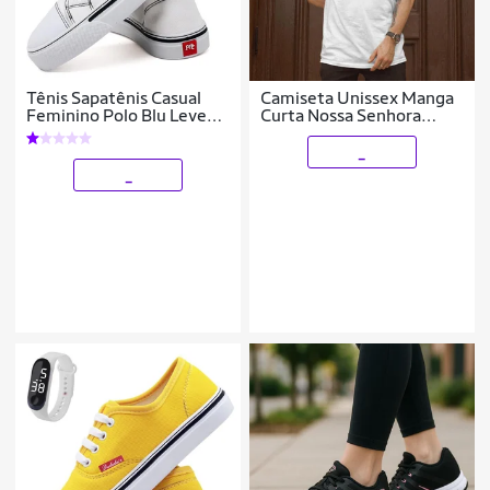
Tênis Sapatênis Casual
Camiseta Unissex Manga
Feminino Polo Blu Leve
Curta Nossa Senhora
Confortável Clássico
Religiosa Malha em
Algodão Ajustável do P ao
_
G1
_