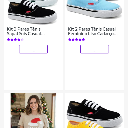
Kit 3 Pares Tênis
Kit 2 Pares Tênis Casual
Sapatênis Casual
Feminino Liso Cadarço
Feminino Polo Blu Leve
Conforto Leve
_
_