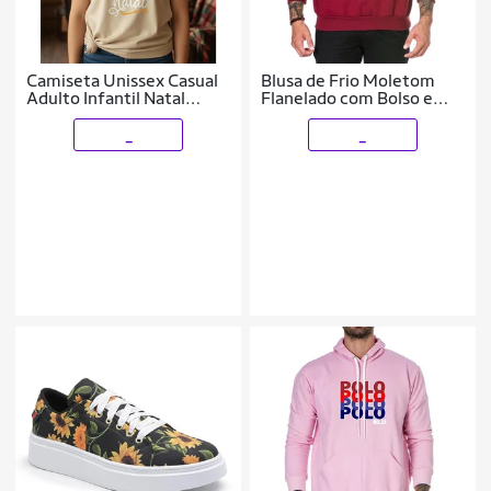
Camiseta Unissex Casual
Blusa de Frio Moletom
Adulto Infantil Natal
Flanelado com Bolso e
Linda Básica em Algodão
Capuz Comforto Xtreme
Malha Premiun
do P ao EXG
_
_