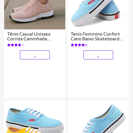
Tênis Casual Unissex
Tenis Feminino Confort
Corrida Caminhada
Cano Baixo Skateboard
Academia em Tecido Leve
Casual
Dia a Dia do 34 ao 43
_
_