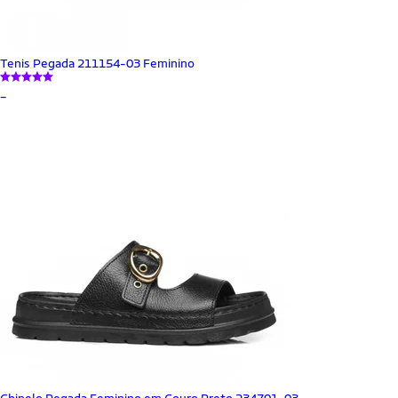
Tenis Pegada 211154-03 Feminino
_
Chinelo Pegada Feminino em Couro Preto 234701-03