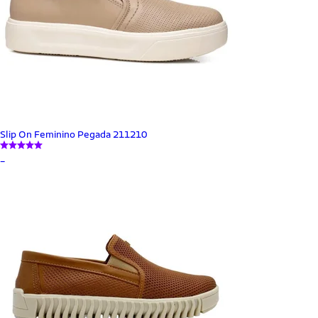
Slip On Feminino Pegada 211210
_