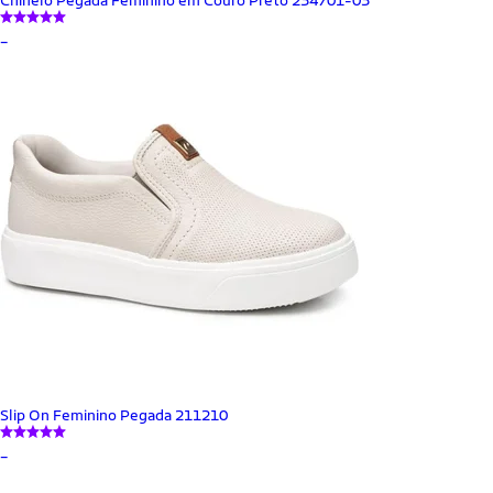
_
Slip On Feminino Pegada 211210
_