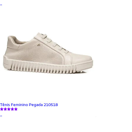
_
Tênis Feminino Pegada 210518
_