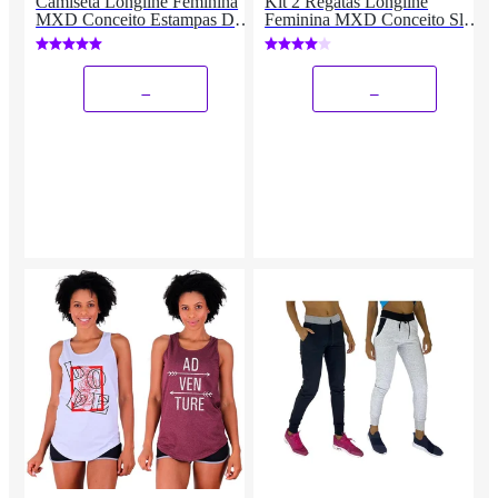
Camiseta Longline Feminina
Kit 2 Regatas Longline
MXD Conceito Estampas Dia
Feminina MXD Conceito Slim
a Dia Fitness
Diversas Estampas
_
_