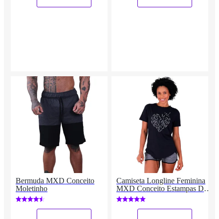
Bermuda MXD Conceito
Camiseta Longline Feminina
Moletinho
MXD Conceito Estampas De
Academia Fitness
_
_