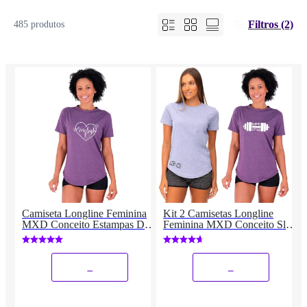
Filtros (2)
485 produtos
Camiseta Longline Feminina
Kit 2 Camisetas Longline
MXD Conceito Estampas Dia
Feminina MXD Conceito Slim
De Treino Fitness
Diversas Estampas
_
_