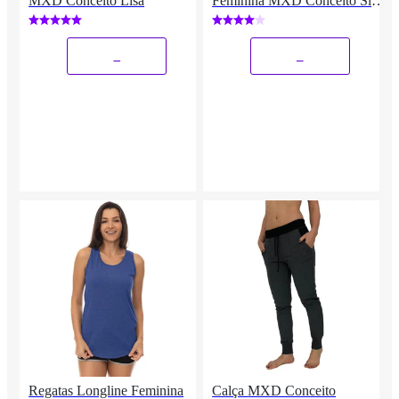
MXD Conceito Lisa
Feminina MXD Conceito Slim
Diversas Estampas
_
_
Regatas Longline Feminina
Calça MXD Conceito