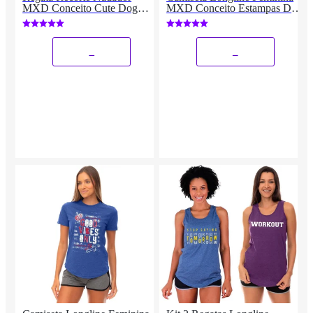
MXD Conceito Cute Dog
MXD Conceito Estampas Dia
Cachorro Fofo Feminina
De Treino Fitness
_
_