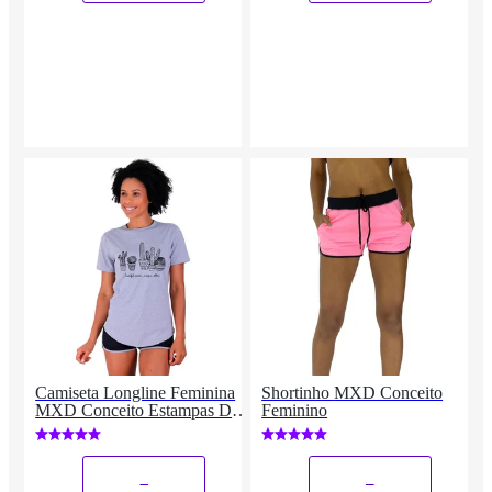
Camiseta Longline Feminina
Shortinho MXD Conceito
MXD Conceito Estampas De
Feminino
Academia Fitness
_
_