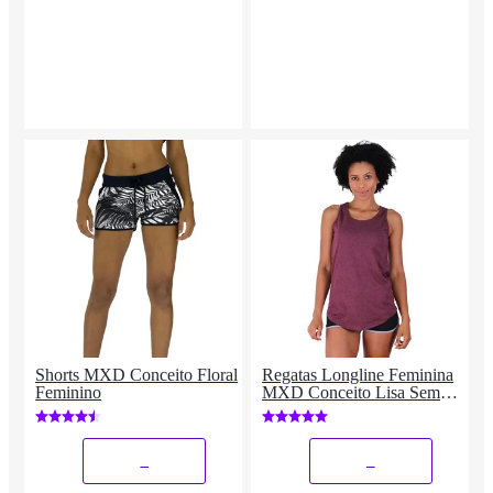
Shorts MXD Conceito Floral
Regatas Longline Feminina
Feminino
MXD Conceito Lisa Sem
Estampas Multicolorida
_
_