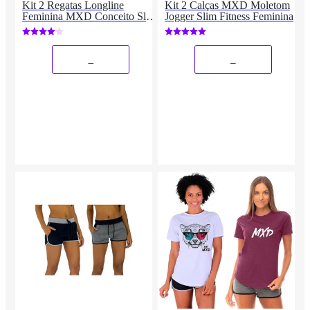
Kit 2 Regatas Longline
Kit 2 Calças MXD Moletom
Feminina MXD Conceito Slim
Jogger Slim Fitness Feminina
Diversas Estampas
_
_